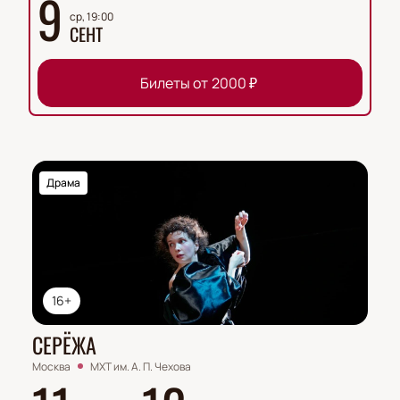
9
ср, 19:00
СЕНТ
Билеты от
2000
₽
Драма
16+
СЕРЁЖА
Москва
МХТ им. А. П. Чехова