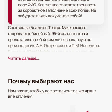
поле ФИО. Клиент несет ответственность
за корректное заполнение всех полей. Не
забудьте взять документ с собой!
Спектакль «Блажь» в Театре Маяковского
открывает юбилейный, 95-й сезон театра и
представляет собой комедию, созданную по
произведению А.Н. Островского и П.М. Невежина.
Режиссер Юрий Иоффе продолжает традицию
постановок по произведениям классиков мировой
Читать дальше...
литературы, предлагая зрителям новый взгляд на
малоизвестную пьесу. Главные роли в спектакле
исполняют заслуженная артистка России Татьяна
Почему выбирают нас
Аугшкап и Всеволод Макаров.
Сюжет спектакля разворачивается вокруг
Нам важно, чтобы у вас остались только яркие
помещицы-вдовы Серафимы Сарытовой, чья
впечатления
молодость прошла без радостей. Все изменилось
после встречи со Степаном Баркаловым, который
теперь управляет ее имением. Комедия