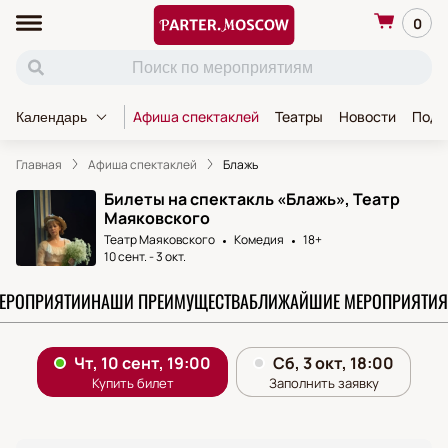
0
Афиша спектаклей
Театры
Новости
Пода
Календарь
Главная
Афиша спектаклей
Блажь
Билеты на спектакль «Блажь», Театр
Маяковского
Театр Маяковского
Комедия
18+
10 сент.
-
3 окт.
МЕРОПРИЯТИИ
НАШИ ПРЕИМУЩЕСТВА
БЛИЖАЙШИЕ МЕРОПРИЯТИЯ