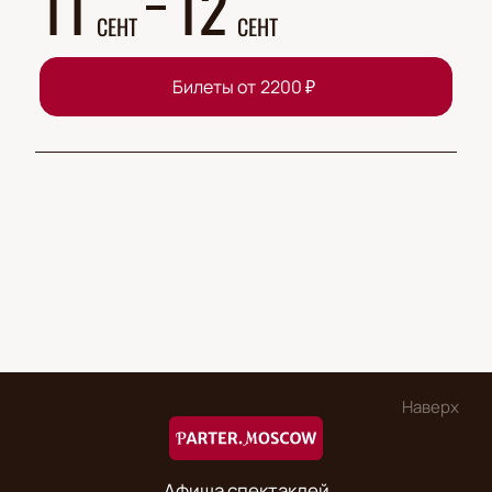
11
12
СЕНТ
СЕНТ
Билеты от
2200
₽
Наверх
Афиша спектаклей