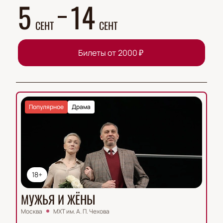
5
14
СЕНТ
СЕНТ
Билеты от
2000
₽
Популярное
Драма
18+
МУЖЬЯ И ЖЁНЫ
Москва
МХТ им. А. П. Чехова