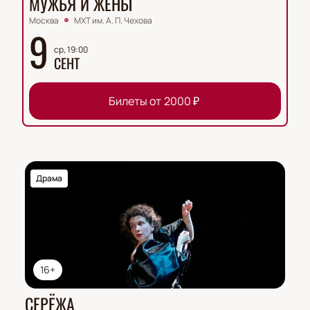
МУЖЬЯ И ЖЁНЫ
Москва
МХТ им. А. П. Чехова
9
ср, 19:00
СЕНТ
Билеты от
2000
₽
Драма
16+
СЕРЁЖА