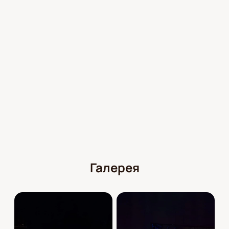
места в зрительном зале. Воспользуйтесь
электронной схемой зала, чтобы подобрать
подходящий вариант.
Где купить билеты на спектакль
«Дневник Анны Франк» в Театре
Вахтангова на Арбате
Купить билеты на спектакль «Дневник Анны
Франк»
в Театре Вахтангова можно на нашем
сайте. Выберите дату и места в интерактивной
схеме зала, укажите контактные данные для
доставки электронных билетов и оплатите заказ.
Электронный билет придёт на указанную почту в
Галерея
течение нескольких минут.
Обратите внимание, возможна смена актёрского
состава.
Режиссёр:
Екатерина Симонова
Актёрский состав:
Наталья Масич, Олег