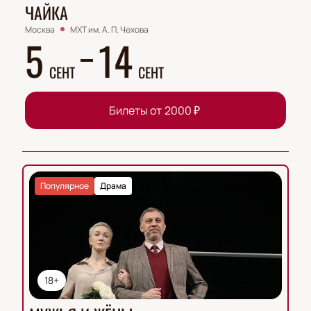
ЧАЙКА
Москва
МХТ им. А. П. Чехова
5
14
СЕНТ
СЕНТ
Билеты от
2000
₽
Популярное
Драма
18+