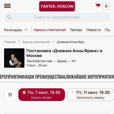
0
Афиша спектаклей
Театры
Новости
Пода
Календарь
Главная
Афиша спектаклей
Дневник Анны Фра...
Постановка «Дневник Анны Франк» в
Москве
Театр Вахтангова
Драма
16+
7 сент.
-
25 окт.
МЕРОПРИЯТИИ
НАШИ ПРЕИМУЩЕСТВА
БЛИЖАЙШИЕ МЕРОПРИЯТИЯ