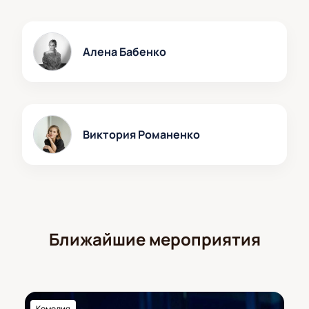
состава.
Режиссёр:
Галина Волчек
Актёрский состав:
Алёна Бабенко, Елена
Алена Бабенко
Плаксина, Виктория Романенко, Андрей Чернышов,
Илья Лыков, Дарья Белоусова, Иван Стебунов,
Илья Древнов, Михаил Жигалов, Сергей Юшкевич,
Анатолий Кормановский, Елена Миллиоти, Виктор
Тульчинский, Рашид Незаметдинов, Евгений
Виктория Романенко
Павлов, Владислав Ница, Глеб Осипов, Никита
Грудинов, Кирилл Мажаров, Григор Кондахчан,
Дмитрий Воробьев, Даниил Омельченко
Ближайшие мероприятия
Комедия