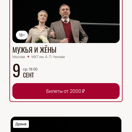
18+
МУЖЬЯ И ЖЁНЫ
Москва
МХТ им. А. П. Чехова
9
ср, 19:00
СЕНТ
Билеты от
2000
₽
Драма