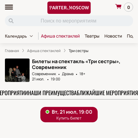
0
Афиша спектаклей
Театры
Новости
Пода
Календарь
Главная
Афиша спектаклей
Три сестры
Билеты на спектакль «Три сестры»,
Современник
Современник
Драма
18+
21 июл.
19:00
МЕРОПРИЯТИИ
НАШИ ПРЕИМУЩЕСТВА
БЛИЖАЙШИЕ МЕРОПРИЯТИЯ