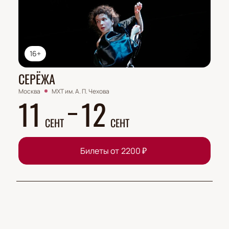
16+
СЕРЁЖА
Москва
МХТ им. А. П. Чехова
11
12
СЕНТ
СЕНТ
Билеты от
2200
₽