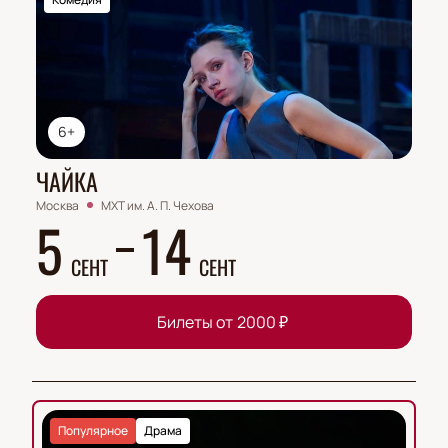
6+
ЧАЙКА
Москва
МХТ им. А. П. Чехова
5
14
СЕНТ
СЕНТ
Билеты от
2000
₽
Популярное
Драма