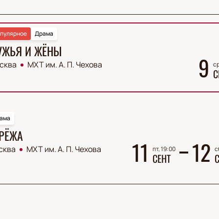
пулярное
Драма
УЖЬЯ И ЖЁНЫ
9
сква
МХТ им. А. П. Чехова
ср
С
ама
РЁЖА
11
12
сква
МХТ им. А. П. Чехова
пт, 19:00
с
СЕНТ
С