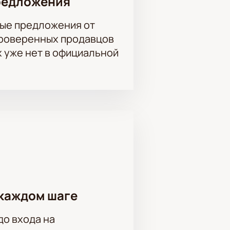
редложения
ые предложения от
проверенных продавцов
х уже нет в официальной
каждом шаге
до входа на