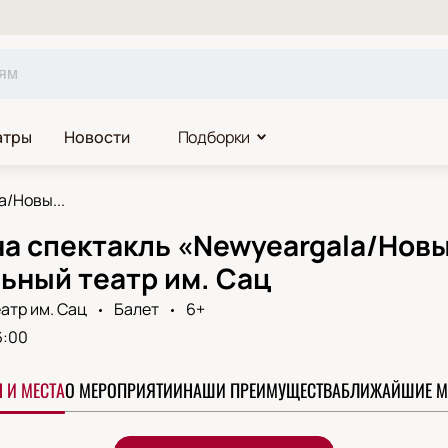
атры
Новости
Подборки
a/Новы...
на спектакль «Newyeargala/Нов
ьный театр им. Сац
атр им. Сац
Балет
6+
6:00
 И МЕСТА
О МЕРОПРИЯТИИ
НАШИ ПРЕИМУЩЕСТВА
БЛИЖАЙШИЕ М