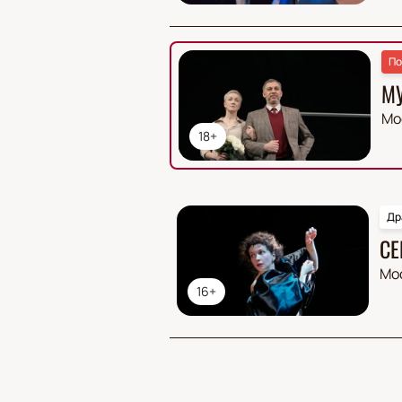
По
М
Мо
18+
Др
СЕ
Мо
16+