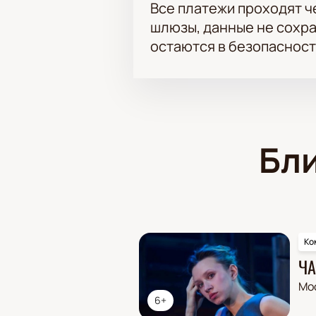
Все платежи проходят 
шлюзы, данные не сохр
остаются в безопасност
Бл
Ко
ЧА
Мо
6+