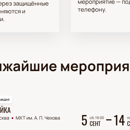
мероприятие — под
через защищённые
телефону.
аняются и
и.
ижайшие мероприя
медия
ЙКА
5
14
сква
МХТ им. А. П. Чехова
сб, 19:00
п
СЕНТ
С