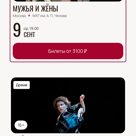
МУЖЬЯ И ЖЁНЫ
Москва
МХТ им. А. П. Чехова
9
ср, 19:00
СЕНТ
Билеты от
3100
₽
Драма
16+