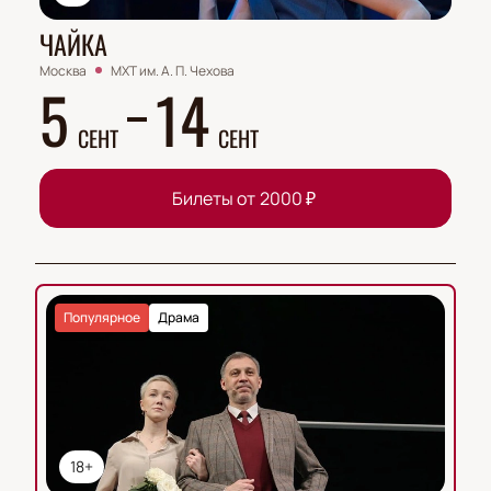
ЧАЙКА
Москва
МХТ им. А. П. Чехова
5
14
СЕНТ
СЕНТ
Билеты от
2000
₽
Популярное
Драма
18+