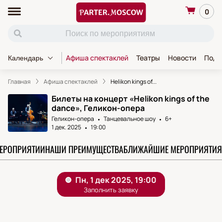
0
Афиша спектаклей
Театры
Новости
Пода
Календарь
Главная
Афиша спектаклей
Helikon kings of...
Билеты на концерт «Helikon kings of the
dance», Геликон-опера
Геликон-опера
Танцевальное шоу
6+
1 дек. 2025
19:00
МЕРОПРИЯТИИ
НАШИ ПРЕИМУЩЕСТВА
БЛИЖАЙШИЕ МЕРОПРИЯТИЯ