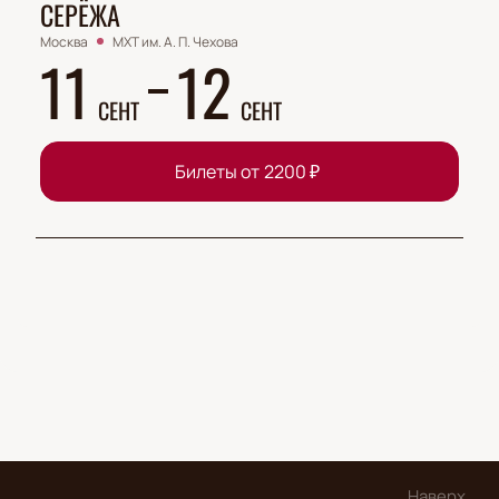
СЕРЁЖА
Москва
МХТ им. А. П. Чехова
11
12
СЕНТ
СЕНТ
Билеты от
2200
₽
Наверх