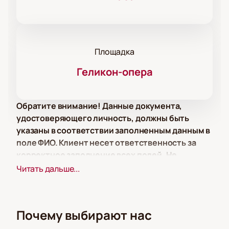
Площадка
Геликон-опера
Обратите внимание! Данные документа,
удостоверяющего личность, должны быть
указаны в соответствии заполненным данным в
поле ФИО. Клиент несет ответственность за
корректное заполнение всех полей. Не
забудьте взять документ с собой!
Читать дальше...
Место и дата проведения
Концерт «Helikon kings of the dance» пройдет в
Москве, в концертном зале «Стравинский»
Почему выбирают нас
Геликон-оперы. Адрес: ул. Большая Никитская, д.