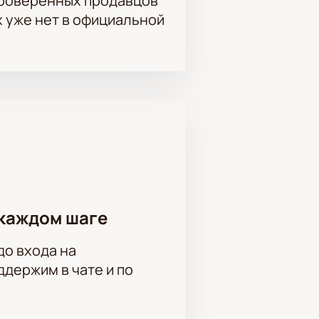
проверенных продавцов
трального искусства. Спешите
х уже нет в официальной
арит вам море положительных
рь Письменный, Никита Манилов,
ва, Иван Агапов, Антон Лызо
каждом шаге
до входа на
держим в чате и по