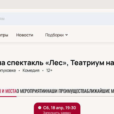
атры
Новости
Подборки
а спектакль «Лес», Театриум н
рпуховке
Комедия
12+
 И МЕСТА
О МЕРОПРИЯТИИ
НАШИ ПРЕИМУЩЕСТВА
БЛИЖАЙШИЕ М