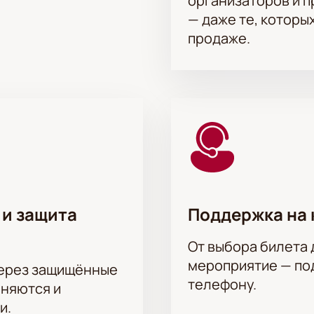
организаторов и 
тливых актёров и погрузитесь в атмосферу настоящего теа
— даже те, которы
станьте частью этого незабываемого события, которое под
продаже.
на актёрского состава.
й, Спартак Сумченко, Павел Усачев, Сергей Габриэлян, Иго
 Игорь Бочкин, Юлия Куварзина, Олеся Железняк, Ирина Бяко
 и защита
Поддержка на 
От выбора билета 
мероприятие — под
через защищённые
телефону.
аняются и
и.