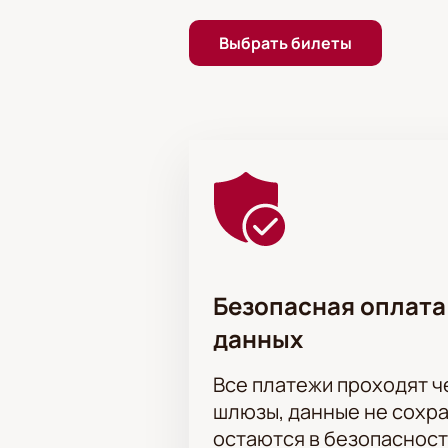
Проведите вечер в компании талан
купить билеты
на нашем сайте и 
Выбрать билеты
эмоций и впечатлений.
Обратите внимание, возможна сме
Режиссёр:
Роман Самгин
Актёрский состав:
Борис Яновски
Глафира Глазунова, Олег Лопухов,
Безопасная оплата
данных
Все платежи проходят 
шлюзы, данные не сохр
остаются в безопасност