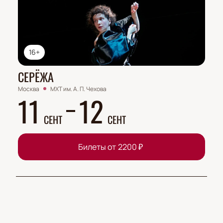
16+
СЕРЁЖА
Москва
МХТ им. А. П. Чехова
11
12
СЕНТ
СЕНТ
Билеты от
2200
₽