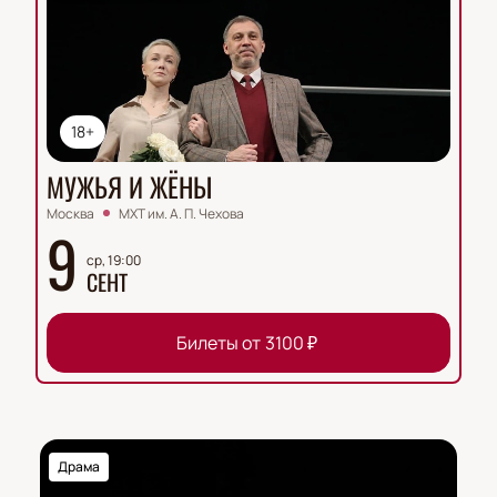
18+
МУЖЬЯ И ЖЁНЫ
Москва
МХТ им. А. П. Чехова
9
ср, 19:00
СЕНТ
Билеты от
3100
₽
Драма