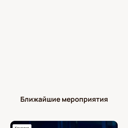
мероприятия после выбора сектора.
Выбор мест по схеме зала;
Оплата онлайн;
Электронные билеты сразу после
оформления заказа;
Возможность забронировать места заранее;
Консультация менеджера по телефону для
корпоративных заказов или выбора ВИП-
ложи.
Стоимость билетов зависит от сектора и категории
мест — уточняйте цены онлайн или по телефону у
консультанта.
Корпоративным клиентам
Ближайшие мероприятия
Для групповых заявок и корпоративных клиентов
доступна отдельная программа бронирования
мест с сопровождением менеджера по всем
вопросам покупки билетов и организации
Комедия