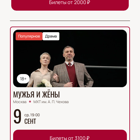
Билеты от
2000
₽
Популярное
Драма
18+
МУЖЬЯ И ЖЁНЫ
Москва
МХТ им. А. П. Чехова
9
ср, 19:00
СЕНТ
Билеты от
3100
₽