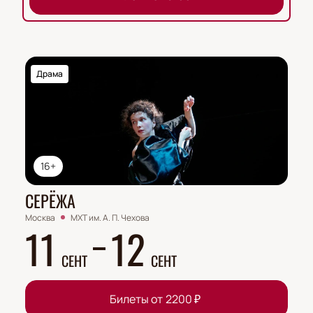
Драма
16+
СЕРЁЖА
Москва
МХТ им. А. П. Чехова
11
12
СЕНТ
СЕНТ
Билеты от
2200
₽