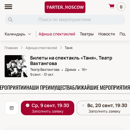
0
Афиша спектаклей
Театры
Новости
Пода
Календарь
Главная
Афиша спектаклей
Таня
Билеты на спектакль «Таня», Театр
Вахтангова
Театр Вахтангова
Драма
16+
9 сент.
-
31 окт.
МЕРОПРИЯТИИ
НАШИ ПРЕИМУЩЕСТВА
БЛИЖАЙШИЕ МЕРОПРИЯТИЯ