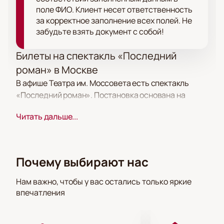
поле ФИО. Клиент несет ответственность
за корректное заполнение всех полей. Не
забудьте взять документ с собой!
Билеты на спектакль «Последний
роман» в Москве
В афише Театра им. Моссовета есть спектакль
«Последний роман». Постановка основана на
событиях из жизни деятелей культуры Дании.
Читать дальше...
Купить билеты на спектакль «Последний роман»
можно заранее, выбрав места в зале. Спектакль
идет в репертуаре театра на одной из сцен Москвы.
Почему выбирают нас
Сюжет
Нам важно, чтобы у вас остались только яркие
Главный герой — молодой литератор, который
впечатления
переживает творческий кризис и работает
журналистом. Готовя материал, он приходит в дом
известной писательницы. Эта встреча становится