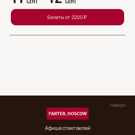
СЕНТ
СЕНТ
Билеты от
2200
₽
Наверх
Афиша спектаклей