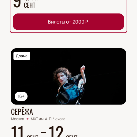
СЕНТ
Билеты от
2000
₽
Драма
16+
СЕРЁЖА
Москва
МХТ им. А. П. Чехова
11
12