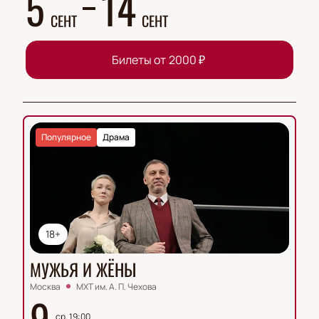
5
14
СЕНТ
СЕНТ
Билеты от
2000
₽
Популярное
Драма
18+
МУЖЬЯ И ЖЁНЫ
Москва
МХТ им. А. П. Чехова
9
ср, 19:00