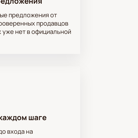
редложения
ые предложения от
проверенных продавцов
х уже нет в официальной
каждом шаге
до входа на