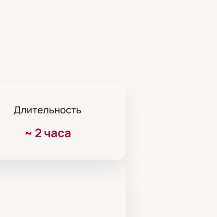
Длительность
~
2 часа