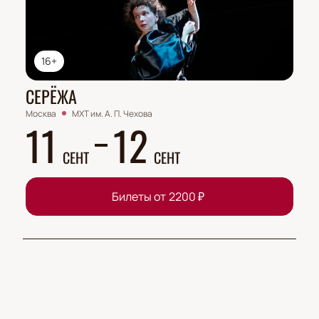
16+
СЕРЁЖА
Москва
МХТ им. А. П. Чехова
11
12
СЕНТ
СЕНТ
Билеты от
2200
₽