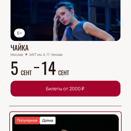
Актёрский состав:
Татьяна Курьянова, Дарья
Затеева, Диана Морозова
6+
ЧАЙКА
Москва
МХТ им. А. П. Чехова
5
14
СЕНТ
СЕНТ
Билеты от
2000
₽
Популярное
Драма