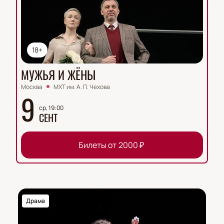
18+
МУЖЬЯ И ЖЁНЫ
Москва
МХТ им. А. П. Чехова
9
ср, 19:00
СЕНТ
Билеты от
2000
₽
Драма