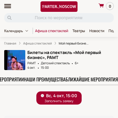
0
Афиша спектаклей
Театры
Новости
Пода
Календарь
Главная
Афиша спектаклей
Мой первый бизне...
Билеты на спектакль «Мой первый
бизнес», РАМТ
РАМТ
Детский спектакль
6+
4 окт.
15:00
МЕРОПРИЯТИИ
НАШИ ПРЕИМУЩЕСТВА
БЛИЖАЙШИЕ МЕРОПРИЯТИЯ