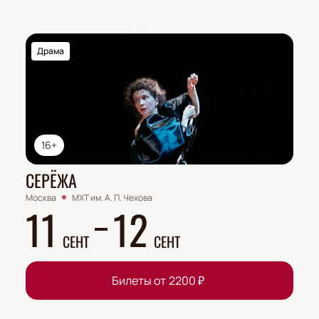
Драма
16+
СЕРЁЖА
Москва
МХТ им. А. П. Чехова
11
12
СЕНТ
СЕНТ
Билеты от
2200
₽