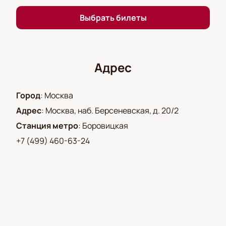
талантливого артиста и зарядиться позитивными
эмоциями. Вы можете купить билеты на нашем
Выбрать билеты
сайте, чтобы не упустить возможность стать
частью этого замечательного события.
Не пропустите шанс увидеть выступление
Владимира Винокура в Театре Эстрады.
Купить
Адрес
билеты
на нашем сайте можно уже сейчас.
Поторопитесь, количество мест ограничено!
Город
:
Москва
Адрес
:
Москва, наб. Берсеневская, д. 20/2
Станция метро
:
Боровицкая
+7 (499) 460-63-24