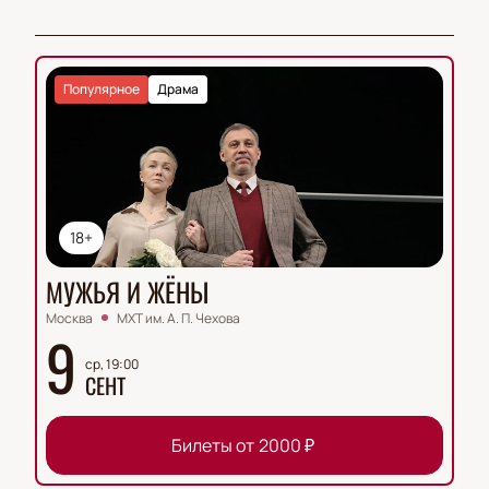
Популярное
Драма
18+
МУЖЬЯ И ЖЁНЫ
Москва
МХТ им. А. П. Чехова
9
ср, 19:00
СЕНТ
Билеты от
2000
₽