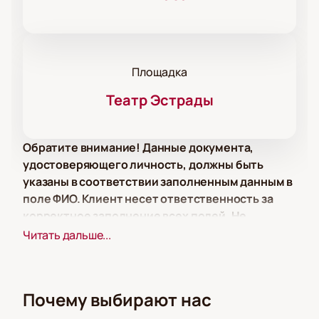
Площадка
Театр Эстрады
Обратите внимание! Данные документа,
удостоверяющего личность, должны быть
указаны в соответствии заполненным данным в
поле ФИО. Клиент несет ответственность за
корректное заполнение всех полей. Не
забудьте взять документ с собой!
Читать дальше...
3 января в Театре Эстрады состоится концерт
Владимира Винокура, одного из самых известных
артистов эстрады. Мероприятие обещает быть
Почему выбирают нас
насыщенным и интересным, с множеством
смешных историй, ироничных монологов и