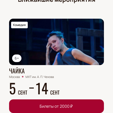
Комедия
6+
ЧАЙКА
Москва
МХТ им. А. П. Чехова
5
14
СЕНТ
СЕНТ
Билеты от
2000
₽