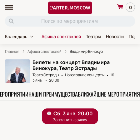
0
Афиша спектаклей
Театры
Новости
Пода
Календарь
Главная
Афиша спектаклей
Владимир Винокур
Билеты на концерт Владимира
Винокура, Театр Эстрады
Театр Эстрады
Новогодние концерты
16+
3 янв.
20:00
МЕРОПРИЯТИИ
НАШИ ПРЕИМУЩЕСТВА
БЛИЖАЙШИЕ МЕРОПРИЯТИЯ