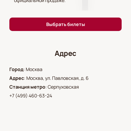
официальной продаже.
квадрате» в Театре на Серпуховке. Приобретайте
билеты на нашем сайте уже сегодня!
Выбрать билеты
Адрес
Город
:
Москва
Адрес
:
Москва, ул. Павловская, д. 6
Станция метро
:
Серпуховская
+7 (499) 460-63-24