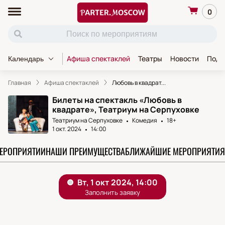
0
Афиша спектаклей
Театры
Новости
Пода
Календарь
Главная
Афиша спектаклей
Любовь в квадрат...
Билеты на спектакль «Любовь в
квадрате», Театриум на Серпуховке
Театриум на Серпуховке
Комедия
18+
1 окт. 2024
14:00
МЕРОПРИЯТИИ
НАШИ ПРЕИМУЩЕСТВА
БЛИЖАЙШИЕ МЕРОПРИЯТИЯ