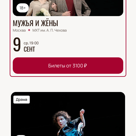
18+
МУЖЬЯ И ЖЁНЫ
Москва
МХТ им. А. П. Чехова
9
ср, 19:00
СЕНТ
Билеты от
3100
₽
Драма