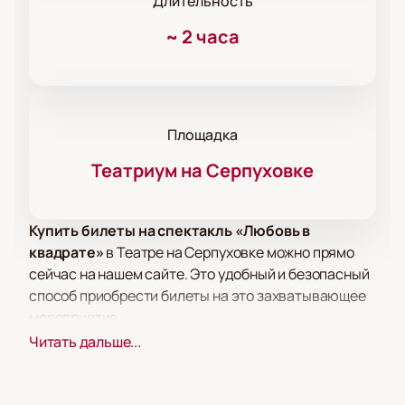
Длительность
~
2 часа
Площадка
Театриум на Серпуховке
Купить билеты на спектакль «Любовь в
квадрате»
в Театре на Серпуховке можно прямо
сейчас на нашем сайте. Это удобный и безопасный
способ приобрести билеты на это захватывающее
мероприятие.
Спектакль рассказывает историю популярной
Читать дальше...
эстрадной дивы, которая приезжает в Торонто на
гастроли и встречает своего бывшего мужа,
миллионера, который не имеет определенного