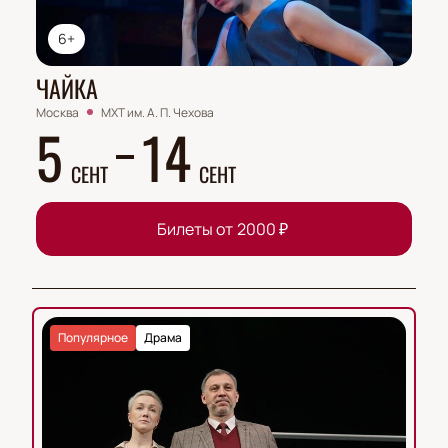
6+
ЧАЙКА
Москва
МХТ им. А. П. Чехова
5
14
СЕНТ
СЕНТ
Билеты от
2000
₽
Популярное
Драма