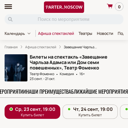
0
Афиша спектаклей
Театры
Новости
Пода
Календарь
Главная
Афиша спектаклей
Завещание Чарльз...
Билеты на спектакль «Завещание
Чарльза Адамса или Дом семи
повешенных», Театр Фоменко
Театр Фоменко
Комедия
16+
23 сент.
-
21 окт.
МЕРОПРИЯТИИ
НАШИ ПРЕИМУЩЕСТВА
БЛИЖАЙШИЕ МЕРОПРИЯТИЯ