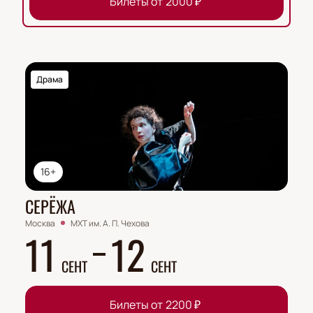
Билеты от
2000
₽
Драма
16+
СЕРЁЖА
Москва
МХТ им. А. П. Чехова
11
12
СЕНТ
СЕНТ
Билеты от
2200
₽