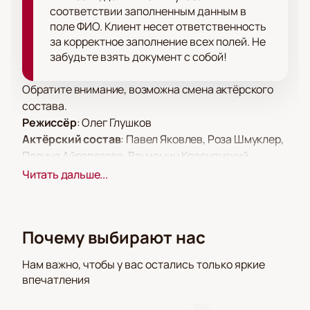
соответствии заполненным данным в
поле ФИО. Клиент несет ответственность
за корректное заполнение всех полей. Не
забудьте взять документ с собой!
Обратите внимание, возможна смена актёрского
состава.
Режиссёр
: Олег Глушков
Актёрский состав
: Павел Яковлев, Роза Шмуклер,
Полина Айрапетова, Вениамин Краснянский,
Анатолий Анциферов, Александр Мичков, Игорь
Читать дальше...
Войнаровский, Дарья Коныжева, Амбарцум
Кабанян, Юрий Буторин, Вера Строкова, Дмитрий
Захаров, Елена Ворончихина, Алексей Колубков,
Почему выбирают нас
Анатолий Горячев, Дмитрий Рудков, Александр
Моровов, Владислав Ташбулатов, Елизавета Бойко,
Нам важно, чтобы у вас остались только яркие
Александра Кесельман, София Лукиных, Николай
впечатления
Орловский, Ольга Бодрова
Билеты на спектакль «Завещание