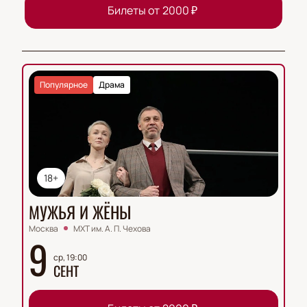
Билеты от
2000
₽
Популярное
Драма
18+
МУЖЬЯ И ЖЁНЫ
Москва
МХТ им. А. П. Чехова
9
ср, 19:00
СЕНТ