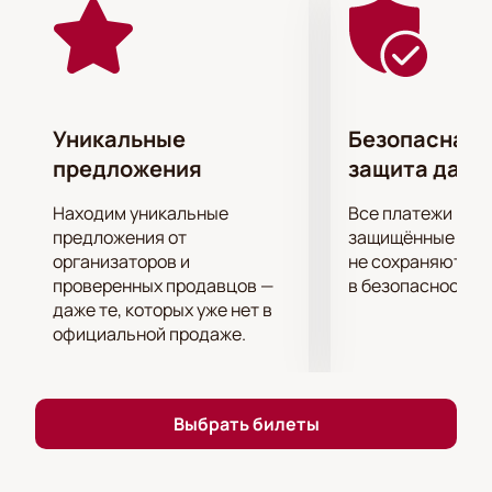
связанных с военными событиями.
Купить билеты на спектакль «Неотправленные
письма»
в Театре им. Моссовета можно удобно и
безопасно через наш сайт. Мы гарантируем
надежность и удобство покупки, чтобы каждый
Уникальные
Безопасная 
зритель мог без лишних хлопот приобрести билеты
предложения
защита данн
и насладиться прекрасным спектаклем.
Не упустите возможность окунуться в историю и
Находим уникальные
Все платежи про
прочувствовать судьбы героев вместе с нами!
предложения от
защищённые шлю
Купить билеты на спектакль «Неотправленные
организаторов и
не сохраняются 
проверенных продавцов —
в безопасности.
письма» в Театре им. Моссовета можно прямо
даже те, которых уже нет в
сейчас на нашем сайте.
официальной продаже.
Обратите внимание, возможна смена актёрского
состава.
Режиссёр:
Вячеслав Манучаров
Выбрать билеты
Актёрский состав:
Ольга Кабо, Анастасия Тагина,
Дмитрий Щербина, Владимир Волжин, Владимир