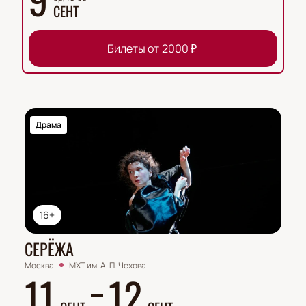
СЕНТ
Билеты от
2000
₽
Драма
16+
СЕРЁЖА
Москва
МХТ им. А. П. Чехова
11
12