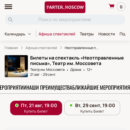
0
Афиша спектаклей
Театры
Новости
Пода
Календарь
Главная
Афиша спектаклей
Неотправленные п...
Билеты на спектакль «Неотправленные
письма», Театр им. Моссовета
Театр им. Моссовета
Драма
12+
21 авг.
-
29 сент.
МЕРОПРИЯТИИ
НАШИ ПРЕИМУЩЕСТВА
БЛИЖАЙШИЕ МЕРОПРИЯТИЯ