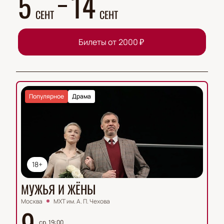
5
14
СЕНТ
СЕНТ
Билеты от
2000
₽
Популярное
Драма
18+
МУЖЬЯ И ЖЁНЫ
Москва
МХТ им. А. П. Чехова
9
ср, 19:00