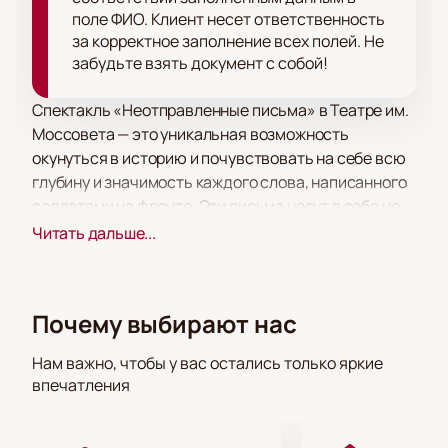
поле ФИО. Клиент несет ответственность
за корректное заполнение всех полей. Не
забудьте взять документ с собой!
Спектакль «Неотправленные письма» в Театре им.
Моссовета — это уникальная возможность
окунуться в историю и почувствовать на себе всю
глубину и значимость каждого слова, написанного
солдатами на фронте. Эти письма несут в себе не
только историческую ценность, но и судьбы
Читать дальше...
людей, которые связаны нитью любви и надежды.
На площадке Театра им. Моссовета зрители смогут
проникнуться атмосферой времен Великой
Почему выбирают нас
Отечественной войны, вместе с героиней-
почтальоном Надеждой переживать каждую
Нам важно, чтобы у вас остались только яркие
судьбу, каждую историю, каждое письмо. Этот
впечатления
спектакль - это не только театральное
представление, но и возможность прочувствовать
всю глубину человеческих чувств и эмоций,