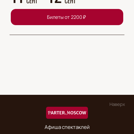
СЕНТ
СЕНТ
Билеты от
2200
₽
Наверх
Афиша спектаклей