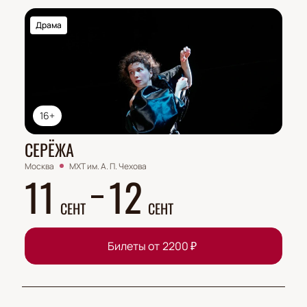
Драма
16+
СЕРЁЖА
Москва
МХТ им. А. П. Чехова
11
12
СЕНТ
СЕНТ
Билеты от
2200
₽