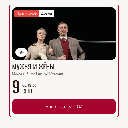
Популярное
Драма
18+
МУЖЬЯ И ЖЁНЫ
Москва
МХТ им. А. П. Чехова
9
ср, 19:00
СЕНТ
Билеты от
3100
₽