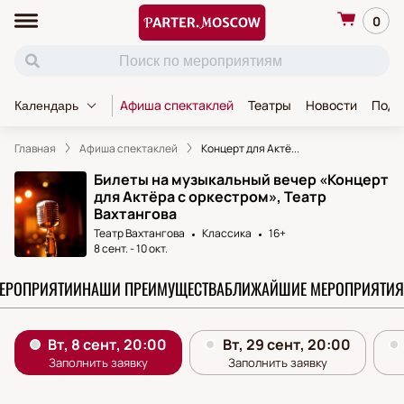
0
Афиша спектаклей
Театры
Новости
Пода
Календарь
Главная
Афиша спектаклей
Концерт для Актё...
Билеты на музыкальный вечер «Концерт
для Актёра с оркестром», Театр
Вахтангова
Театр Вахтангова
Классика
16+
8 сент.
-
10 окт.
МЕРОПРИЯТИИ
НАШИ ПРЕИМУЩЕСТВА
БЛИЖАЙШИЕ МЕРОПРИЯТИЯ