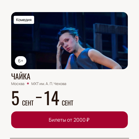
Комедия
6+
ЧАЙКА
Москва
МХТ им. А. П. Чехова
5
14
СЕНТ
СЕНТ
Билеты от
2000
₽