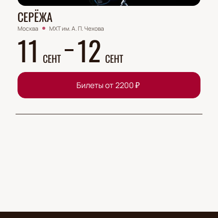
СЕРЁЖА
Москва
МХТ им. А. П. Чехова
11
12
СЕНТ
СЕНТ
Билеты от
2200
₽