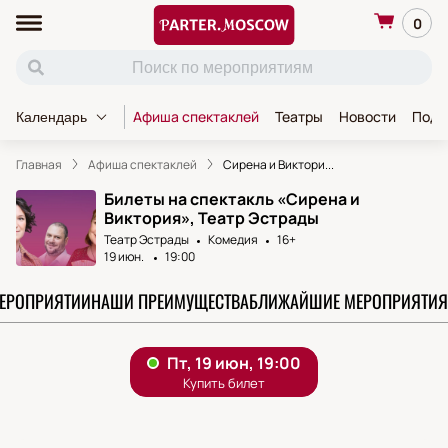
0
Афиша спектаклей
Театры
Новости
Пода
Календарь
Главная
Афиша спектаклей
Сирена и Виктори...
Билеты на спектакль «Сирена и
Виктория», Театр Эстрады
Театр Эстрады
Комедия
16+
19 июн.
19:00
МЕРОПРИЯТИИ
НАШИ ПРЕИМУЩЕСТВА
БЛИЖАЙШИЕ МЕРОПРИЯТИЯ