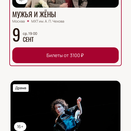
МУЖЬЯ И ЖЁНЫ
Москва
МХТ им. А. П. Чехова
9
ср, 19:00
СЕНТ
Билеты от
3100
₽
Драма
16+