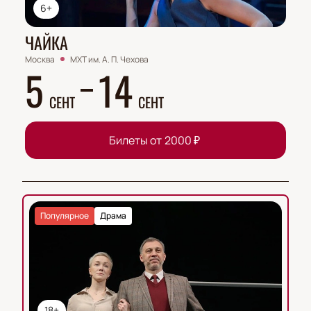
6+
ЧАЙКА
Москва
МХТ им. А. П. Чехова
5
14
СЕНТ
СЕНТ
Билеты от
2000
₽
Популярное
Драма
18+