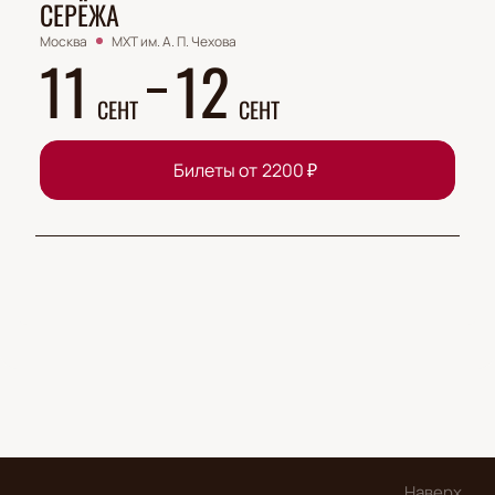
СЕРЁЖА
Москва
МХТ им. А. П. Чехова
11
12
СЕНТ
СЕНТ
Билеты от
2200
₽
Наверх