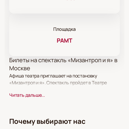
Площадка
РАМТ
Билеты на спектакль «Мизантроп и я» в
Москве
Афиша театра приглашает на постановку
«Мизантроп и я». Спектакль пройдет в Театре
РАМТ по адресу: Москва, Театральная площадь,
Читать дальше...
дом 2. В этот вечер зрители увидят современное
прочтение классического произведения, где
сочетаются элементы кино, сцены и закулисья.
Почему выбирают нас
Сюжет