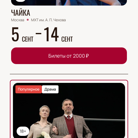
ЧАЙКА
Москва
МХТ им. А. П. Чехова
5
14
СЕНТ
СЕНТ
Билеты от
2000
₽
Популярное
Драма
18+