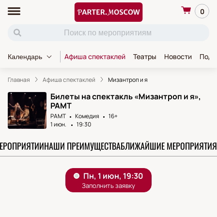
0
Афиша спектаклей
Театры
Новости
Пода
Календарь
Главная
Афиша спектаклей
Мизантроп и я
Билеты на спектакль «Мизантроп и я»,
РАМТ
РАМТ
Комедия
16+
1 июн.
19:30
МЕРОПРИЯТИИ
НАШИ ПРЕИМУЩЕСТВА
БЛИЖАЙШИЕ МЕРОПРИЯТИЯ