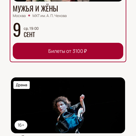
МУЖЬЯ И ЖЁНЫ
Москва
МХТ им. А. П. Чехова
9
ср, 19:00
СЕНТ
Билеты от
3100
₽
Драма
16+