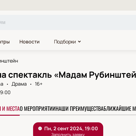
атры
Новости
Подборки
инштейн
на спектакль «Мадам Рубинштей
ва
Драма
16+
19:00
 И МЕСТА
О МЕРОПРИЯТИИ
НАШИ ПРЕИМУЩЕСТВА
БЛИЖАЙШИЕ М