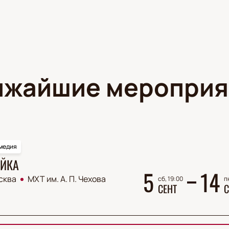
ижайшие мероприя
медия
ЙКА
5
14
сква
МХТ им. А. П. Чехова
сб, 19:00
п
СЕНТ
С