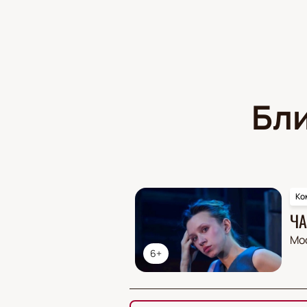
Бл
Ко
ЧА
Мо
6+