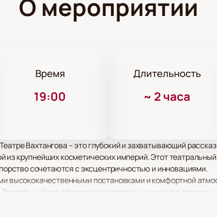
О мероприятии
Время
Длительность
19:00
~
2 часа
еатре Вахтангова – это глубокий и захватывающий рассказ 
й из крупнейших косметических империй. Этот театральный
 упорство сочетаются с эксцентричностью и инновациями.
ими высококачественными постановками и комфортной атмо
. Зрительный зал оборудован современными технологиями
полностью насладиться игрой актеров и режиссерскими нахо
то просто и удобно. Процесс покупки билетов занимает всег