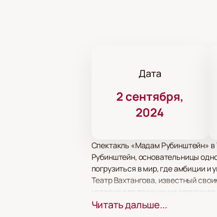
Дата
2 сентября,
2024
Спектакль «Мадам Рубинштейн» в Т
Рубинштейн, основательницы одно
погрузиться в мир, где амбиции и
Театр Вахтангова, известный сво
условия для посещения спектакля
видимость и звук, что позволяет 
Читать дальше...
Купить билеты
на нашем сайте – э