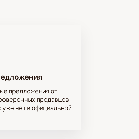
бы оплаты, что делает процесс
ментировать и отстаивать свою
мых влиятельных и богатых женщин
ива?
– это первый шаг к незабываемому
редложения
ые предложения от
проверенных продавцов
х уже нет в официальной