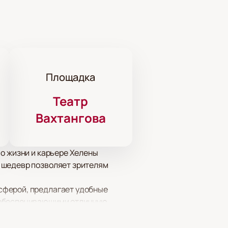
Площадка
Театр
Вахтангова
о жизни и карьере Хелены
 шедевр позволяет зрителям
сферой, предлагает удобные
, обеспечивающими отличную
дками.
о несколько минут, и вы можете