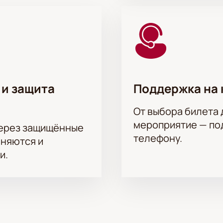
 и защита
Поддержка на 
От выбора билета 
мероприятие — под
через защищённые
телефону.
аняются и
и.