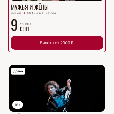
МУЖЬЯ И ЖЁНЫ
Москва
МХТ им. А. П. Чехова
9
ср, 19:00
СЕНТ
Билеты от
2000
₽
Драма
16+