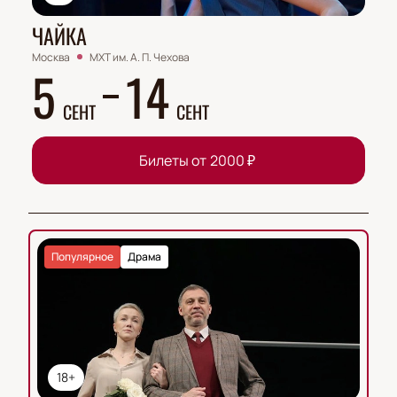
ЧАЙКА
Москва
МХТ им. А. П. Чехова
5
14
СЕНТ
СЕНТ
Билеты от
2000
₽
Популярное
Драма
18+