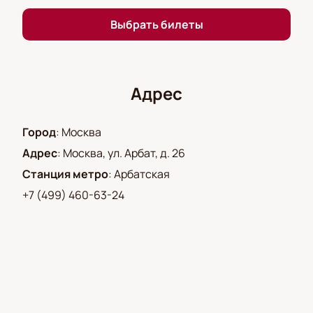
сейчас. Погрузитесь в мир театра, любви и поэзии
вместе с Еленой Сотниковой в Театре Вахтангова.
Выбрать билеты
Купить билеты на нашем сайте — это просто и
удобно.
Адрес
Город
:
Москва
Адрес
:
Москва, ул. Арбат, д. 26
Станция метро
:
Арбатская
+7 (499) 460-63-24