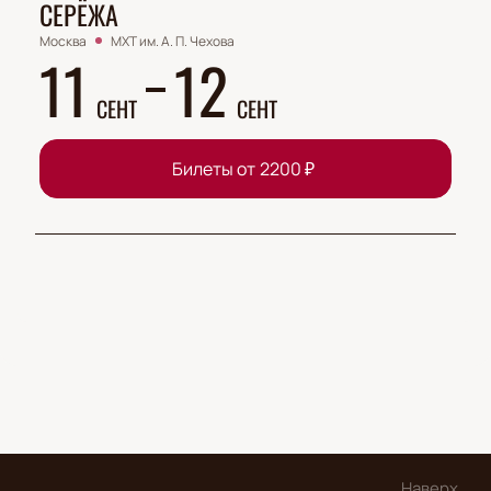
СЕРЁЖА
Москва
МХТ им. А. П. Чехова
11
12
СЕНТ
СЕНТ
Билеты от
2200
₽
Наверх