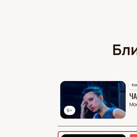
Бл
Ко
ЧА
Мо
6+