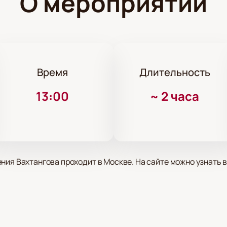
О мероприятии
Время
Длительность
13:00
~
2 часа
ния Вахтангова проходит в Москве. На сайте можно узнать
су: Денежный переулок, дом 12. Здесь Евгений Богратионов
 личные вещи, письма современников, рукописи Марины Цве