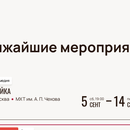
ижайшие мероприя
медия
ЙКА
5
14
сква
МХТ им. А. П. Чехова
сб, 19:00
п
СЕНТ
С