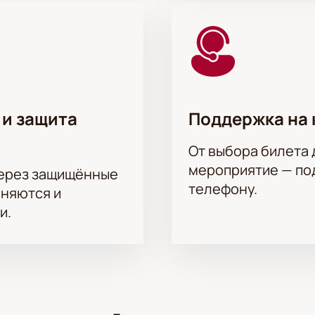
 и защита
Поддержка на 
От выбора билета 
мероприятие — под
через защищённые
телефону.
аняются и
и.