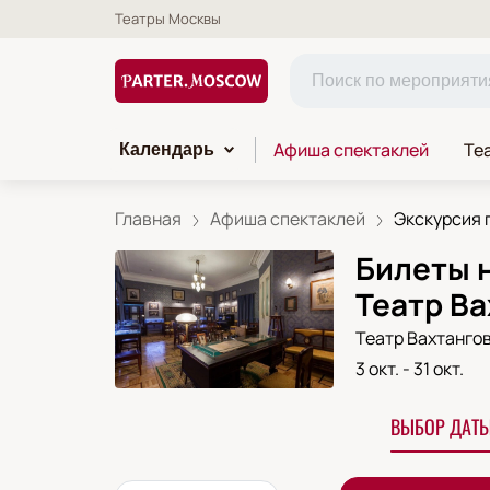
Театры Москвы
Афиша спектаклей
Те
Календарь
Главная
Афиша спектаклей
Экскурсия п
Билеты н
Театр Ва
Театр Вахтанго
3 окт.
-
31 окт.
ВЫБОР ДАТЫ