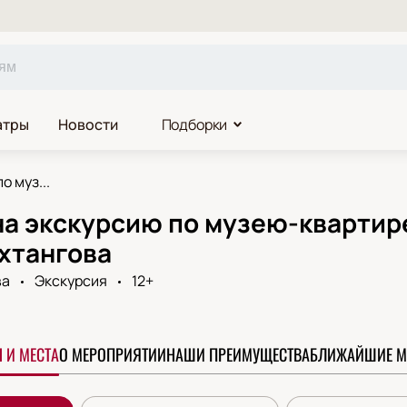
атры
Новости
Подборки
о муз...
а экскурсию по музею-квартире
хтангова
ва
Экскурсия
12+
 И МЕСТА
О МЕРОПРИЯТИИ
НАШИ ПРЕИМУЩЕСТВА
БЛИЖАЙШИЕ М