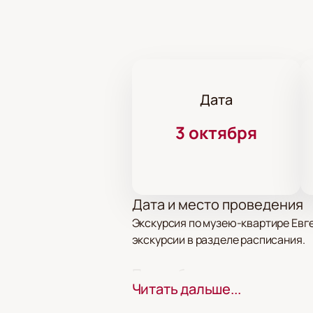
Дата
3 октября
Дата и место проведения
Экскурсия по музею-квартире Евге
экскурсии в разделе расписания.
Про событие и площадку
Читать дальше...
Музей-квартира находится по адре
четыре года. Экспозиция включает