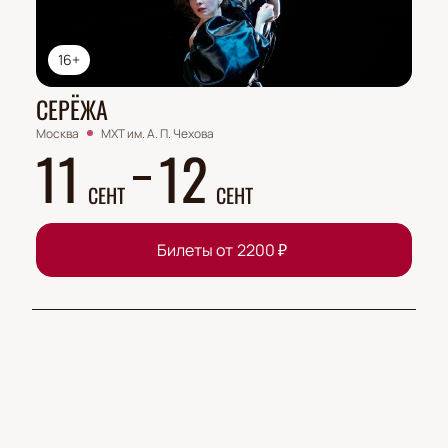
16+
СЕРЁЖА
Москва
МХТ им. А. П. Чехова
11
12
СЕНТ
СЕНТ
Билеты от
2200
₽