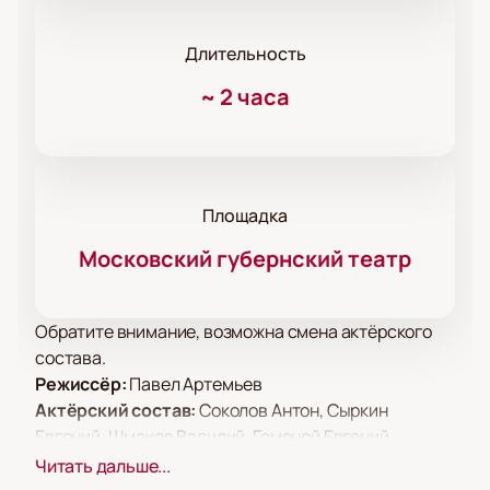
Длительность
~
2 часа
Площадка
Московский губернский театр
Обратите внимание, возможна смена актёрского
состава.
Режиссёр:
Павел Артемьев
Актёрский состав:
Соколов Антон, Сыркин
Евгений, Шмаков Василий, Гомоной Евгений,
Киркова Елена, Галкина Полина, Исаенков Андрей,
Читать дальше...
Новышев Кирилл, Михеева Елена, Петрова Елена,