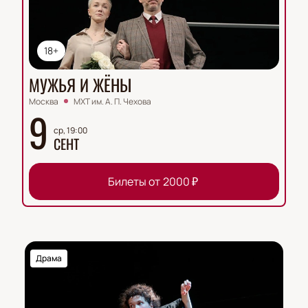
18+
МУЖЬЯ И ЖЁНЫ
Москва
МХТ им. А. П. Чехова
9
ср, 19:00
СЕНТ
Билеты от
2000
₽
Драма