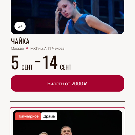
6+
ЧАЙКА
Москва
МХТ им. А. П. Чехова
5
14
СЕНТ
СЕНТ
Билеты от
2000
₽
Популярное
Драма