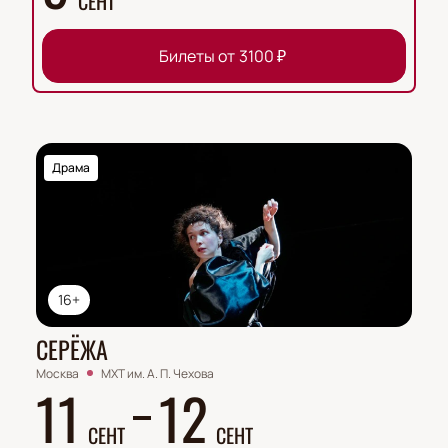
СЕНТ
Билеты от
3100
₽
Драма
16+
СЕРЁЖА
Москва
МХТ им. А. П. Чехова
11
12
СЕНТ
СЕНТ