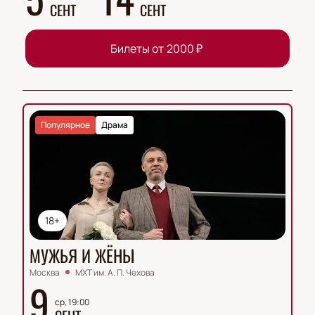
СЕНТ
СЕНТ
Билеты от
2000
₽
Популярное
Драма
18+
МУЖЬЯ И ЖЁНЫ
Москва
МХТ им. А. П. Чехова
9
ср, 19:00