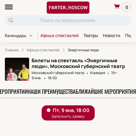
0
Афиша спектаклей
Театры
Новости
Пода
Календарь
Главная
Афиша спектаклей
Энергичные люди
Билеты на спектакль «Энергичные
люди», Московский губернский театр
Московский губернский театр
Комедия
16+
9 янв.
18:00
МЕРОПРИЯТИИ
НАШИ ПРЕИМУЩЕСТВА
БЛИЖАЙШИЕ МЕРОПРИЯТИЯ