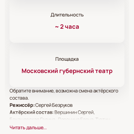
Длительность
~
2 часа
Площадка
Московский губернский театр
Обратите внимание, возможна смена актёрского
состава.
Режиссёр:
Сергей Безруков
Актёрский состав:
Вершинин Сергей,
Бокашевская Галина, Доронина Елена, Тютин
Александр, Куликов Степан, Новышев Кирилл,
Читать дальше...
Карташов Дмитрий, Шилов Михаил, Курлов Олег,