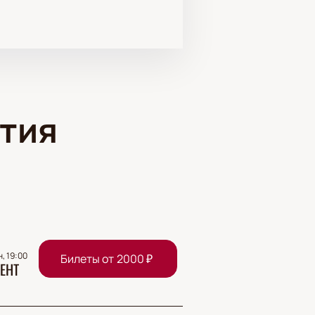
тия
н, 19:00
Билеты от
2000
₽
ЕНТ