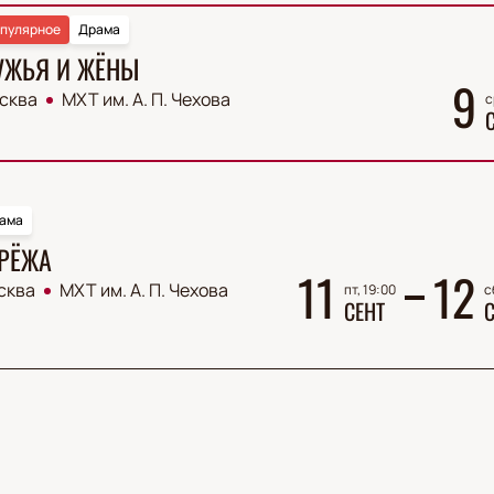
пулярное
Драма
УЖЬЯ И ЖЁНЫ
9
сква
МХТ им. А. П. Чехова
с
ама
РЁЖА
11
12
сква
МХТ им. А. П. Чехова
пт, 19:00
с
СЕНТ
С