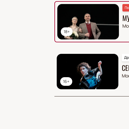
По
М
Мо
18+
Др
СЕ
Мо
16+