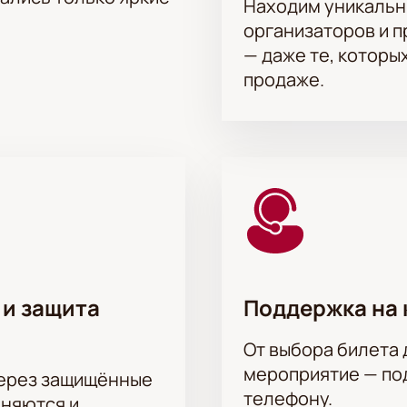
Находим уникальн
узыкальном театре им. Н.И. Сац
можно на нашем сайте.
организаторов и 
— даже те, которы
продаже.
 и защита
Поддержка на 
От выбора билета 
мероприятие — под
через защищённые
телефону.
аняются и