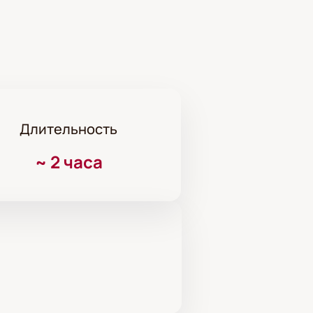
Длительность
~
2 часа