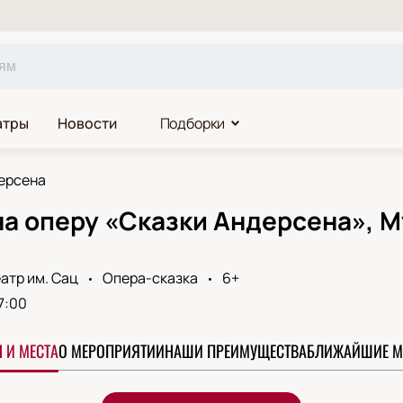
атры
Новости
Подборки
ерсена
а оперу «Сказки Андерсена», М
атр им. Сац
Опера-сказка
6+
7:00
 И МЕСТА
О МЕРОПРИЯТИИ
НАШИ ПРЕИМУЩЕСТВА
БЛИЖАЙШИЕ М