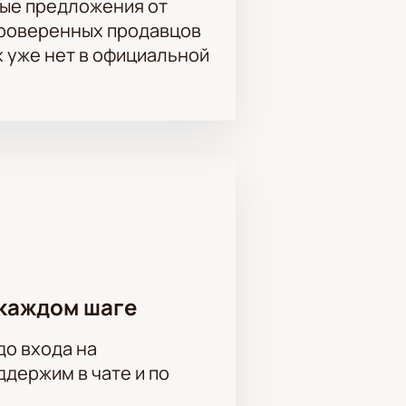
ые предложения от
проверенных продавцов
х уже нет в официальной
каждом шаге
до входа на
держим в чате и по