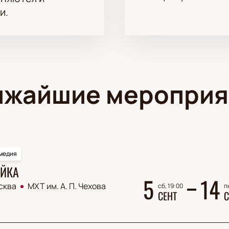
и.
ижайшие мероприя
медия
ЙКА
5
14
сква
МХТ им. А. П. Чехова
сб, 19:00
п
СЕНТ
С