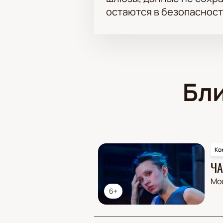
остаются в безопасност
Бл
Ко
ЧА
Мо
6+