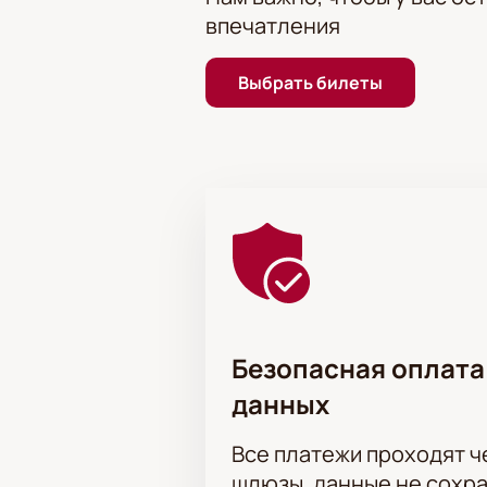
«Сказки Андерсена» в Детском м
впечатления
Выбрать билеты
Безопасная оплата
данных
Все платежи проходят 
шлюзы, данные не сохр