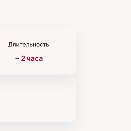
Длительность
~
2 часа