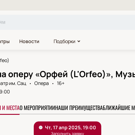
атры
Новости
Подборки
feo)
а оперу «Орфей (L'Orfeo)», Муз
атр им. Сац
Опера
16+
9:00
 И МЕСТА
О МЕРОПРИЯТИИ
НАШИ ПРЕИМУЩЕСТВА
БЛИЖАЙШИЕ М