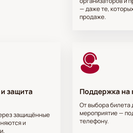
организаторов и 
— даже те, которы
продаже.
 и защита
Поддержка на 
От выбора билета 
мероприятие — под
через защищённые
телефону.
аняются и
и.