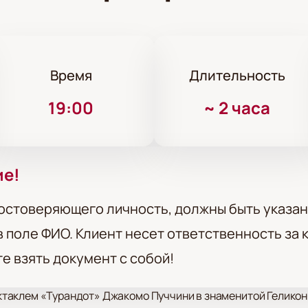
Время
Длительность
19:00
~
2 часа
ие!
остоверяющего личность, должны быть указан
 поле ФИО. Клиент несет ответственность за
те взять документ с собой!
аклем «Турандот» Джакомо Пуччини в знаменитой Геликон-