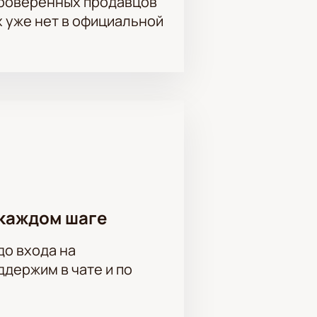
проверенных продавцов
х уже нет в официальной
каждом шаге
до входа на
держим в чате и по