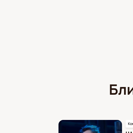
Бл
Ко