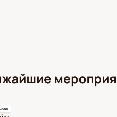
ижайшие мероприя
медия