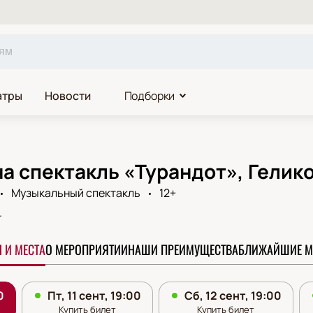
атры
Новости
Подборки
а спектакль «Турандот», Гелик
Музыкальный спектакль
12+
.
 И МЕСТА
О МЕРОПРИЯТИИ
НАШИ ПРЕИМУЩЕСТВА
БЛИЖАЙШИЕ М