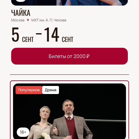
ЧАЙКА
Москва
МХТ им. А. П. Чехова
5
14
СЕНТ
СЕНТ
Билеты от
2000
₽
Популярное
Драма
18+