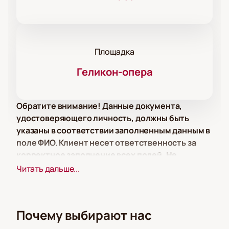
Площадка
Геликон-опера
Обратите внимание! Данные документа,
удостоверяющего личность, должны быть
указаны в соответствии заполненным данным в
поле ФИО. Клиент несет ответственность за
корректное заполнение всех полей. Не
забудьте взять документ с собой!
Читать дальше...
Обратите внимание, возможна смена актёрского
состава.
Почему выбирают нас
Режиссёр:
Дмитрий Бертман
Актёрский состав:
Михаил Егиазарьян, Елена