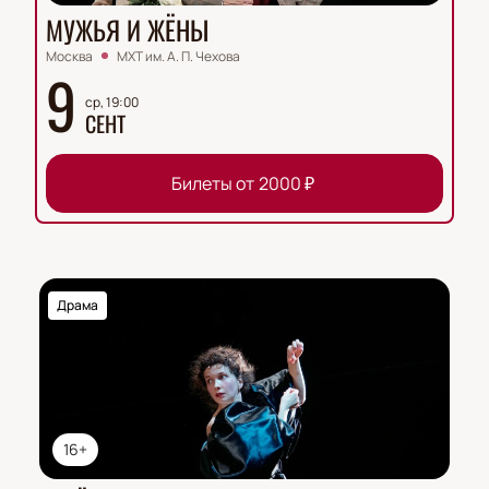
МУЖЬЯ И ЖЁНЫ
Москва
МХТ им. А. П. Чехова
9
ср, 19:00
СЕНТ
Билеты от
2000
₽
Драма
16+