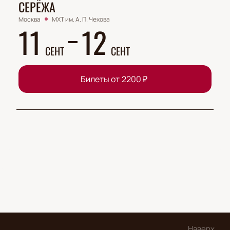
СЕРЁЖА
Москва
МХТ им. А. П. Чехова
11
12
СЕНТ
СЕНТ
Билеты от
2200
₽
Наверх