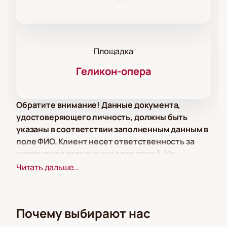
Площадка
Геликон-опера
Обратите внимание! Данные документа,
удостоверяющего личность, должны быть
указаны в соответствии заполненным данным в
поле ФИО. Клиент несет ответственность за
корректное заполнение всех полей. Не
забудьте взять документ с собой!
Читать дальше...
Приобретение билетов на театральное
представление «Золушка» в Москве
Почему выбирают нас
Вас ожидает выступление от артистов театра