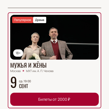
Популярное
Драма
18+
МУЖЬЯ И ЖЁНЫ
Москва
МХТ им. А. П. Чехова
9
ср, 19:00
СЕНТ
Билеты от
2000
₽