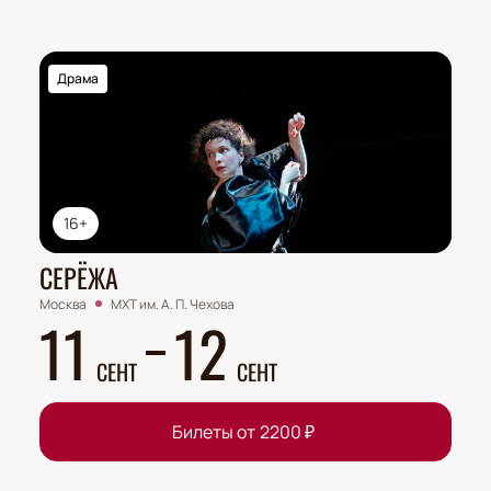
Драма
16+
СЕРЁЖА
Москва
МХТ им. А. П. Чехова
11
12
СЕНТ
СЕНТ
Билеты от
2200
₽