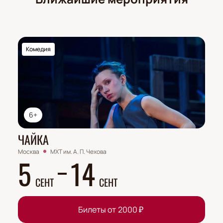
Комедия
6+
ЧАЙКА
Москва
МХТ им. А. П. Чехова
5
14
СЕНТ
СЕНТ
Билеты от
2000
₽