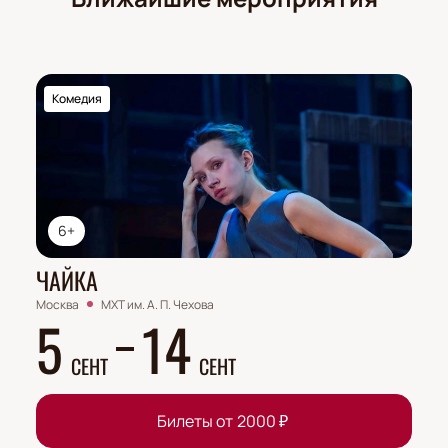
Комедия
6+
ЧАЙКА
Москва
МХТ им. А. П. Чехова
5
14
СЕНТ
СЕНТ
Билеты от
2000
₽