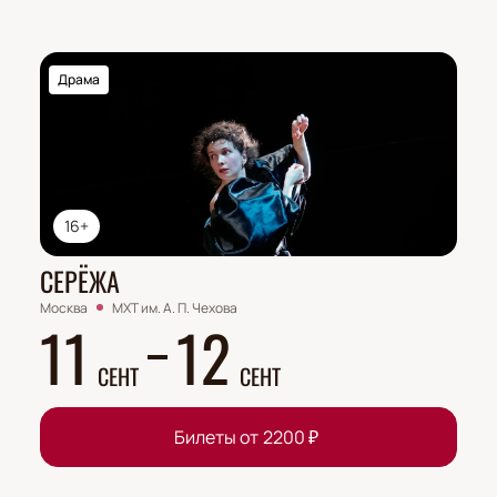
Драма
16+
СЕРЁЖА
Москва
МХТ им. А. П. Чехова
11
12
СЕНТ
СЕНТ
Билеты от
2200
₽