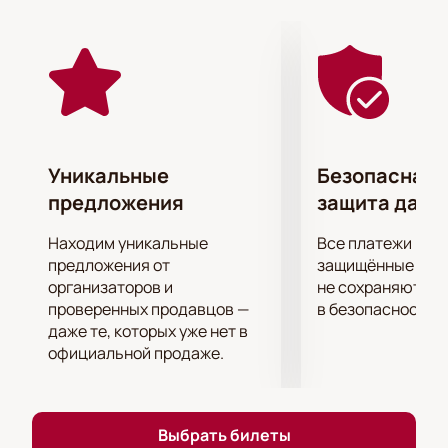
Спектакль «Там же, тогда же» поразит вас
уникальной актёрской игрой, которая передаст
всю глубину и сложность отношений героев. Вы
сможете почувствовать каждую эмоцию, каждую
ноту юмора и любви.
Не упустите возможность окунуться в уникальный
мир спектакля «Там же, тогда же» во Дворце на
Уникальные
Безопасная 
Яузе.
Купите билеты
прямо сейчас и получите
предложения
защита данн
незабываемые впечатления от этого
потрясающего спектакля.
Находим уникальные
Все платежи про
предложения от
защищённые шлю
организаторов и
не сохраняются 
проверенных продавцов —
в безопасности.
даже те, которых уже нет в
официальной продаже.
Выбрать билеты