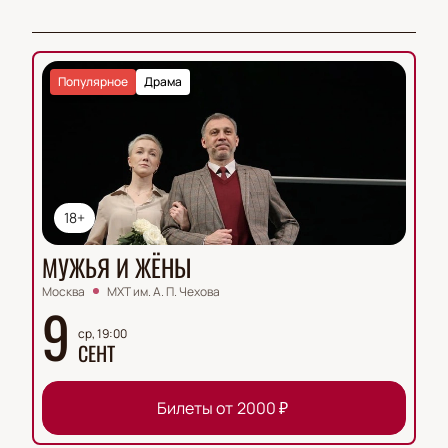
Популярное
Драма
18+
МУЖЬЯ И ЖЁНЫ
Москва
МХТ им. А. П. Чехова
9
ср, 19:00
СЕНТ
Билеты от
2000
₽