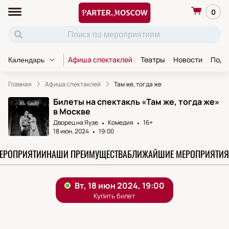
0
Афиша спектаклей
Театры
Новости
Пода
Календарь
Главная
Афиша спектаклей
Там же, тогда же
Билеты на спектакль «Там же, тогда же»
в Москве
Дворец на Яузе
Комедия
16+
18 июн. 2024
19:00
МЕРОПРИЯТИИ
НАШИ ПРЕИМУЩЕСТВА
БЛИЖАЙШИЕ МЕРОПРИЯТИЯ