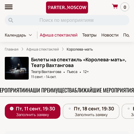
0
Афиша спектаклей
Театры
Новости
Пода
Календарь
Главная
Афиша спектаклей
Королева-мать
Билеты на спектакль «Королева-мать»,
Театр Вахтангова
Театр Вахтангова
Пьеса
12+
11 сент.
-
14 окт.
МЕРОПРИЯТИИ
НАШИ ПРЕИМУЩЕСТВА
БЛИЖАЙШИЕ МЕРОПРИЯТИЯ