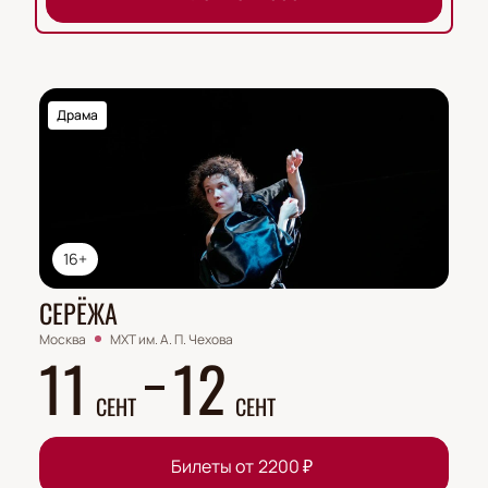
Драма
16+
СЕРЁЖА
Москва
МХТ им. А. П. Чехова
11
12
СЕНТ
СЕНТ
Билеты от
2200
₽