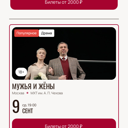
Билеты от
2000
₽
Популярное
Драма
18+
МУЖЬЯ И ЖЁНЫ
Москва
МХТ им. А. П. Чехова
9
ср, 19:00
СЕНТ
Билеты от
2000
₽