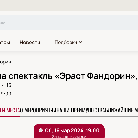
атры
Новости
Подборки
дорин
на спектакль «Эраст Фандорин»
16+
19:00
 И МЕСТА
О МЕРОПРИЯТИИ
НАШИ ПРЕИМУЩЕСТВА
БЛИЖАЙШИЕ М