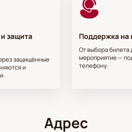
 и защита
Поддержка на 
От выбора билета 
мероприятие — под
через защищённые
телефону.
аняются и
и.
Адрес