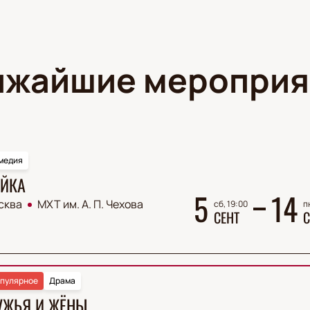
ижайшие мероприя
медия
ЙКА
5
14
сква
МХТ им. А. П. Чехова
сб, 19:00
п
СЕНТ
С
пулярное
Драма
УЖЬЯ И ЖЁНЫ