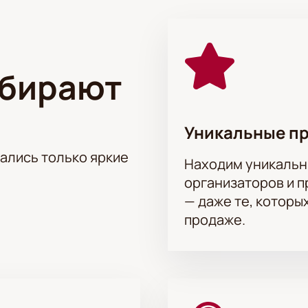
 «Эраст Фандорин» в РАМТ уже сегодня и откройте для себ
ыбирают
Уникальные п
тались только яркие
Находим уникальн
организаторов и 
— даже те, которы
продаже.