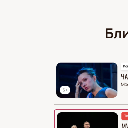
Бл
Ко
ЧА
Мо
6+
По
М