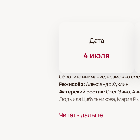
Дата
4 июля
Обратите внимание, возможна сме
Режиссёр:
Александр Хухлин
Актёрский состав:
Олег Зима, Ан
Людмила Цибульникова, Мария Рыщ
Билеты на спектакль «Вол
Читать дальше...
Театр РАМТ в Москве представляе
предметом вошла в репертуар теат
схеме зала.