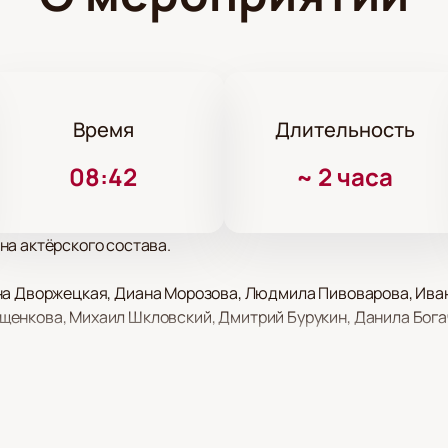
Время
Длительность
08:42
~
2 часа
на актёрского состава.
на Дворжецкая, Диана Морозова, Людмила Пивоварова, Иван
енкова, Михаил Шкловский, Дмитрий Бурукин, Данила Бог
шебное кольцо» в Москве
т постановку по произведению Бориса Шергина. История о 
ра. Купить билеты на спектакль «Волшебное кольцо» можно 