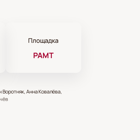
Площадка
РАМТ
 Воротняк, Анна Ковалёва,
ачёв
чудесах и испытаниях с волшебным
на нашем сайте, выбрав места на