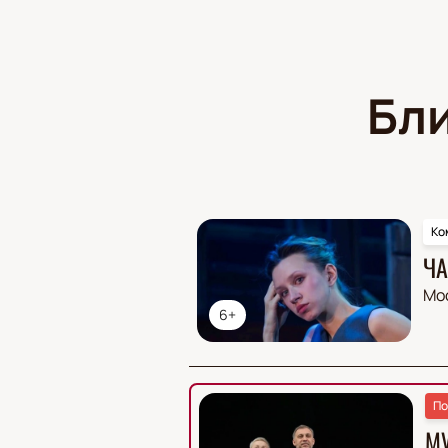
Бл
Ко
ЧА
Мо
6+
По
М