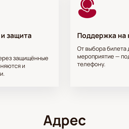
 и защита
Поддержка на 
От выбора билета 
мероприятие — под
через защищённые
телефону.
аняются и
и.
Адрес