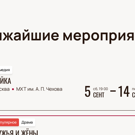
ижайшие мероприя
медия
ЙКА
5
14
сква
МХТ им. А. П. Чехова
сб, 19:00
п
СЕНТ
С
пулярное
Драма
УЖЬЯ И ЖЁНЫ