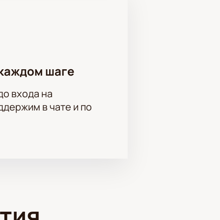
каждом шаге
до входа на
держим в чате и по
тия