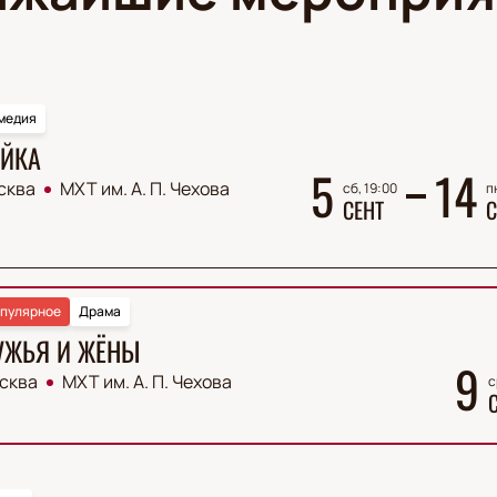
медия
ЙКА
5
14
сква
МХТ им. А. П. Чехова
сб, 19:00
п
СЕНТ
С
пулярное
Драма
УЖЬЯ И ЖЁНЫ
9
сква
МХТ им. А. П. Чехова
с