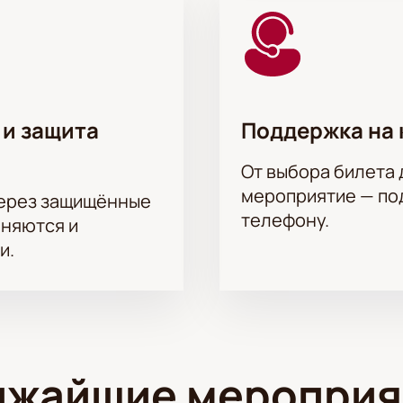
ы онлайн или по телефону.
 и защита
Поддержка на 
От выбора билета 
мероприятие — под
через защищённые
телефону.
аняются и
и.
ижайшие мероприя