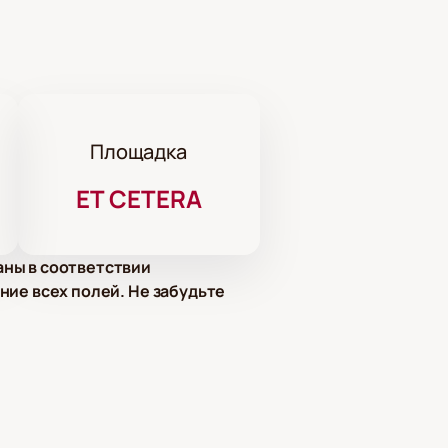
Площадка
ET CETERA
аны в соответствии
ние всех полей. Не забудьте
н, Екатерина Егорова, Анастасия
 Федор Урекин, Андрей Кондаков,