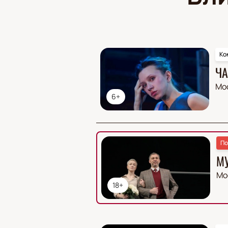
Ко
ЧА
Мо
6+
По
М
Мо
18+