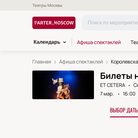
Театры Москвы
Афиша спектаклей
Те
Календарь
Главная
Афиша спектаклей
Королевская
Билеты н
ET CETERA
С
7 мар.
16:00
ВЫБОР ДАТЫ