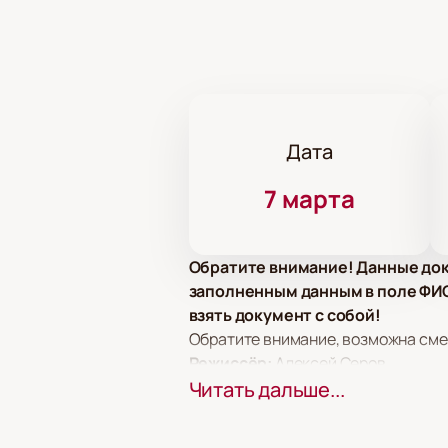
Дата
7 марта
Обратите внимание! Данные док
заполненным данным в поле ФИО.
взять документ с собой!
Обратите внимание, возможна сме
Режиссёр:
Алексей Серов.
Актёрский состав:
Читать дальше...
Наталья Балан
Шумилкина, Евгений Токарев, Анже
Артем Блинов.