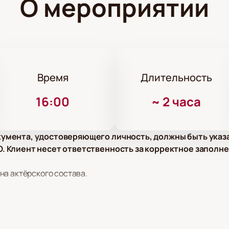
О мероприятии
Время
Длительность
16:00
~
2 часа
умента, удостоверяющего личность, должны быть указ
 Клиент несет ответственность за корректное заполне
на актёрского состава.
дина, Марина Чуракова, Александр Жоголь, Грант Каграманя
ла Белянская, Анастасия Кормилицына, Григорий Старостин,