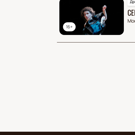
Др
СЕ
Мо
16+