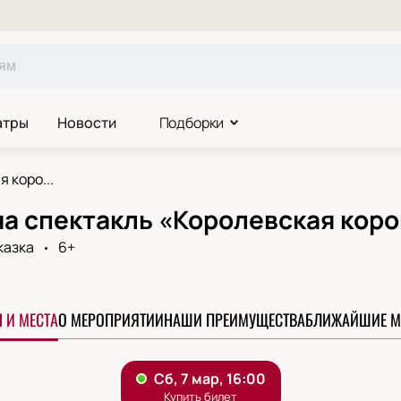
атры
Новости
Подборки
 коро...
а спектакль «Королевская коро
казка
6+
 И МЕСТА
О МЕРОПРИЯТИИ
НАШИ ПРЕИМУЩЕСТВА
БЛИЖАЙШИЕ М