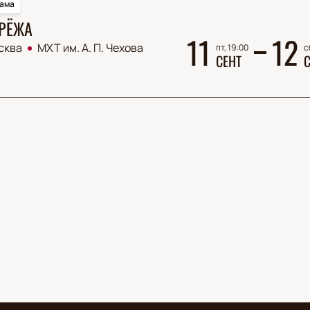
ама
РЁЖА
11
12
сква
МХТ им. А. П. Чехова
пт, 19:00
с
СЕНТ
С