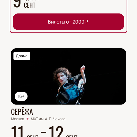
СЕНТ
Билеты от
2000
₽
Драма
16+
СЕРЁЖА
Москва
МХТ им. А. П. Чехова
11
12