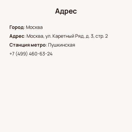
схемы.
Адрес
Безопасная оплата онлайн.
Оформление заказа по телефону с
Город
:
Москва
поддержкой менеджера.
Не пропустите возможность стать частью этого
Адрес
:
Москва, ул. Каретный Ряд, д. 3, стр. 2
особенного вечера и почувствовать атмосферу
Станция метро
:
Пушкинская
праздника!
+7 (499) 460-63-24