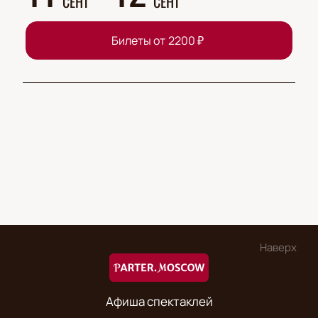
СЕНТ
СЕНТ
Билеты от
2200
₽
Наверх
Афиша спектаклей