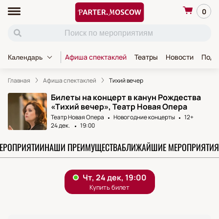
0
Афиша спектаклей
Театры
Новости
Пода
Календарь
Главная
Афиша спектаклей
Тихий вечер
Билеты на концерт в канун Рождества
«Тихий вечер», Театр Новая Опера
Театр Новая Опера
Новогодние концерты
12+
24 дек.
19:00
МЕРОПРИЯТИИ
НАШИ ПРЕИМУЩЕСТВА
БЛИЖАЙШИЕ МЕРОПРИЯТИЯ