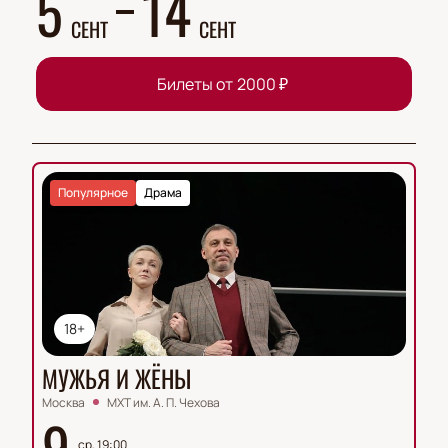
5
14
СЕНТ
СЕНТ
Билеты от
2000
₽
Популярное
Драма
18+
МУЖЬЯ И ЖЁНЫ
Москва
МХТ им. А. П. Чехова
9
ср, 19:00