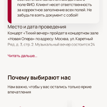
поле ФИО. Клиент несет ответственность
за корректное заполнение всех полей. Не
забудьте взять документ с собой!
Место и дата проведения
Концерт «Тихий вечер» пройдет в концертном зале
«Новая Опера» по адресу: Москва, ул. Каретный
Ряд, д. 3, стр. 2. Музыкальный вечер состоится 24
декабря, накануне Рождества, и станет одним из
Читать дальше...
самых заметных событий месяца.
О концерте
В преддверии Рождества люди ищут покой и
Почему выбирают нас
размышляют о важном. В этот вечер гости
погрузятся в мир хоровой музыки, которую
Нам важно, чтобы у вас остались только яркие
подготовила главный хормейстер театра Юлия
впечатления
Сенюкова. Программа объединяет песни, мотеты и
гимны X–XV веков в обработке современных