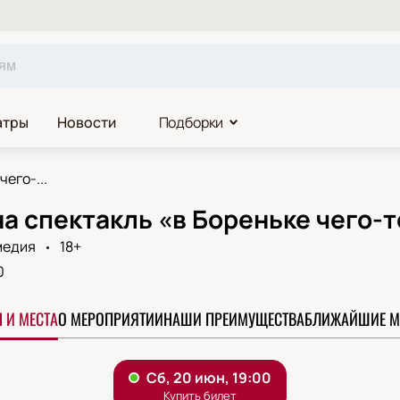
атры
Новости
Подборки
чего-...
а спектакль «в Бореньке чего-т
медия
18+
0
 И МЕСТА
О МЕРОПРИЯТИИ
НАШИ ПРЕИМУЩЕСТВА
БЛИЖАЙШИЕ М