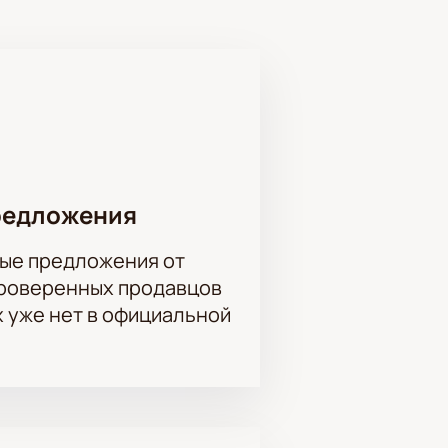
щим событием в мире культуры.
авного героя и его стремлением к
пустите возможность стать частью
редложения
, Ростислав Хаит, Максим
ые предложения от
проверенных продавцов
х уже нет в официальной