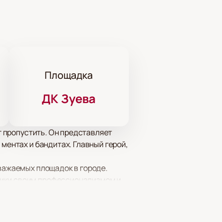
Площадка
ДК Зуева
ит пропустить. Он представляет
ментах и бандитах. Главный герой,
уважаемых площадок в городе.
лики своим профессионализмом и
ем удобство и безопасность
аш сайт и выберите удобное для