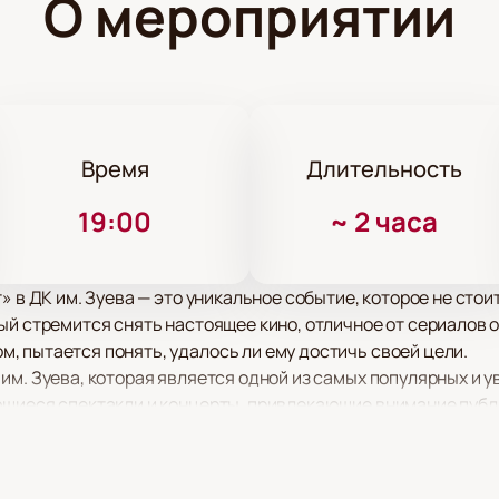
О мероприятии
Время
Длительность
19:00
~
2 часа
» в ДК им. Зуева — это уникальное событие, которое не сто
й стремится снять настоящее кино, отличное от сериалов о 
 пытается понять, удалось ли ему достичь своей цели.
им. Зуева, которая является одной из самых популярных и 
ющиеся спектакли и концерты, привлекающие внимание пуб
Бореньке чего-то нет»
можно у нас на сайте. Мы гарантиру
ься мероприятием без лишних хлопот. Просто перейдите на н