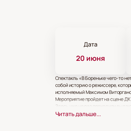
Дата
20 июня
Спектакль «В Бореньке чего-то нет
собой историю о режиссере, которы
исполняемый Максимом Виторганом,
Мероприятие пройдет на сцене ДК 
Здесь уже не раз проходили выда
качеством исполнения.
Читать дальше...
Купить билеты на спектакль «В 
покупки, чтобы вы могли насладит