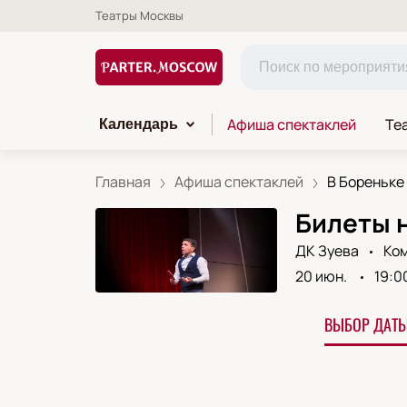
Театры Москвы
Афиша спектаклей
Те
Календарь
Главная
Афиша спектаклей
В Бореньке 
Билеты н
ДК Зуева
Ко
20 июн.
19:0
ВЫБОР ДАТЫ