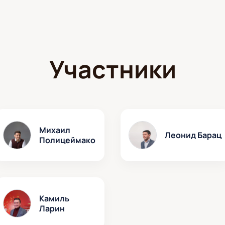
Участники
Михаил
Леонид Барац
Полицеймако
Камиль
Ларин