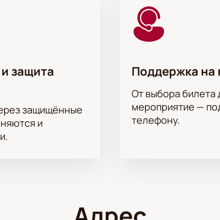
 и защита
Поддержка на 
От выбора билета 
мероприятие — под
через защищённые
телефону.
аняются и
и.
Адрес