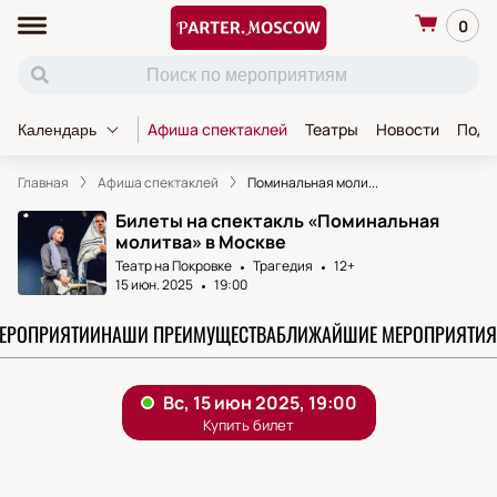
0
Афиша спектаклей
Театры
Новости
Пода
Календарь
Главная
Афиша спектаклей
Поминальная моли...
Билеты на спектакль «Поминальная
молитва» в Москве
Театр на Покровке
Трагедия
12+
15 июн. 2025
19:00
МЕРОПРИЯТИИ
НАШИ ПРЕИМУЩЕСТВА
БЛИЖАЙШИЕ МЕРОПРИЯТИЯ