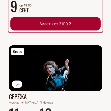
9
ср, 19:00
СЕНТ
Билеты от
3100
₽
Драма
16+
СЕРЁЖА
Москва
МХТ им. А. П. Чехова