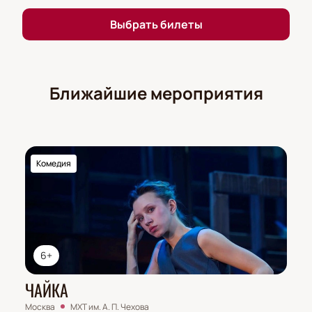
места и насладиться спектаклем, который не
оставит равнодушным ни одного зрителя. Билеты
Выбрать билеты
на спектакль «Поминальная молитва» можно
купить на нашем сайте, что позволит вам избежать
очередей и выбрать наиболее удобное время для
посещения.
Ближайшие мероприятия
Погрузитесь в мир, где традиции и современность
переплетаются в сложном танце человеческих
судеб. Театр на Покровке приглашает вас стать
частью этого незабываемого театрального опыта.
Комедия
6+
ЧАЙКА
Москва
МХТ им. А. П. Чехова