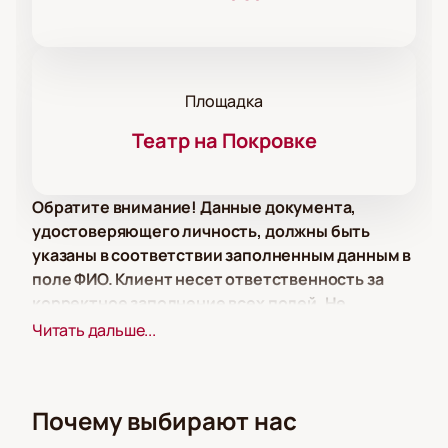
Площадка
Театр на Покровке
Обратите внимание! Данные документа,
удостоверяющего личность, должны быть
указаны в соответствии заполненным данным в
поле ФИО. Клиент несет ответственность за
корректное заполнение всех полей. Не
забудьте взять документ с собой!
Читать дальше...
Обратите внимание, возможна смена
актёрского состава.
Режиссёр: Геннадий Шапошников
Почему выбирают нас
Спектакль «Поминальная молитва» в Театре на
Покровке — это глубокая и проникновенная