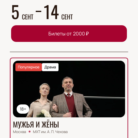
5
14
СЕНТ
СЕНТ
Билеты от
2000
₽
Популярное
Драма
18+
МУЖЬЯ И ЖЁНЫ
Москва
МХТ им. А. П. Чехова