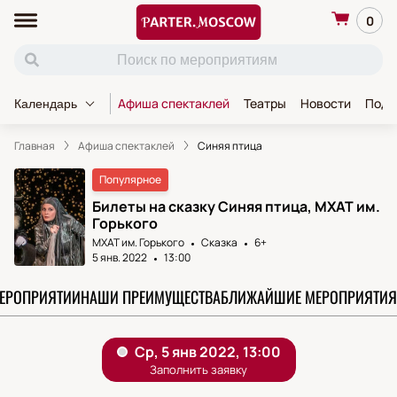
0
Афиша спектаклей
Театры
Новости
Пода
Календарь
Главная
Афиша спектаклей
Синяя птица
Популярное
Билеты на сказку Синяя птица, МХАТ им.
Горького
МХАТ им. Горького
Сказка
6+
5 янв. 2022
13:00
МЕРОПРИЯТИИ
НАШИ ПРЕИМУЩЕСТВА
БЛИЖАЙШИЕ МЕРОПРИЯТИЯ