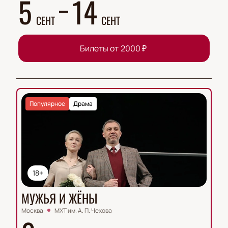
5
14
СЕНТ
СЕНТ
Билеты от
2000
₽
Популярное
Драма
18+
МУЖЬЯ И ЖЁНЫ
Москва
МХТ им. А. П. Чехова