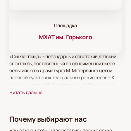
Площадка
МХАТ им. Горького
«Синяя птица» - легендарный советский детский
спектакль, поставленный по одноименной пьесе
бельгийского драматурга М. Метерлинка целой
плеядой культовых театральных режиссеров – К.
Станиславским, Л. Сулержицким, И. Москвиным –
еще в начале прошлого века. Режиссер по
Читать дальше...
восстановлению – К. Градополов.
Легендарной музыкальной сказке, впервые
поставленной Станиславским во МХАТе,
Почему выбирают нас
исполнилось уже 103 года. Неунывающие дети
дровосека Тильтиль и Митиль все так же спешат
Нам важно, чтобы у вас остались только яркие