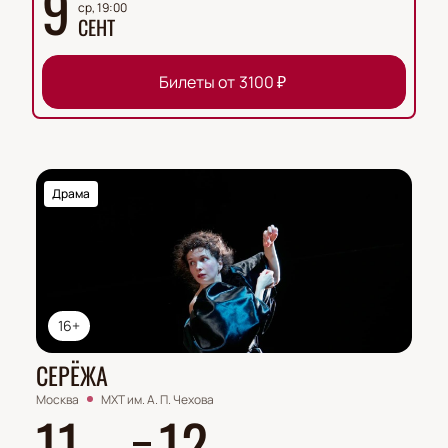
9
ср, 19:00
СЕНТ
Билеты от
3100
₽
Драма
16+
СЕРЁЖА
Москва
МХТ им. А. П. Чехова
11
12