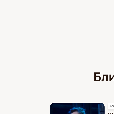
Бл
Ко