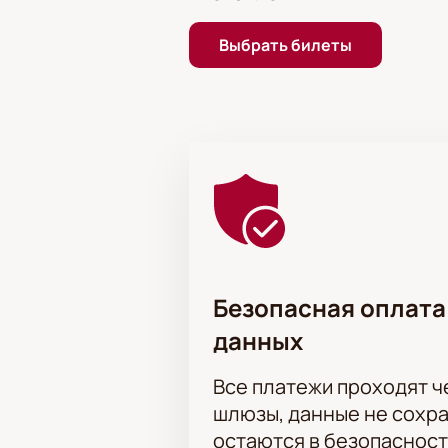
Актёрский состав:
Дмитрий Власки
Кирилл Чернышенко, Андрей Сухов,
Выбрать билеты
Антон Гращенков, Алексей Воропан
Попова, Кристина Гаспарян, Тамар
Безопасная оплата
данных
Все платежи проходят 
шлюзы, данные не сохр
остаются в безопасност