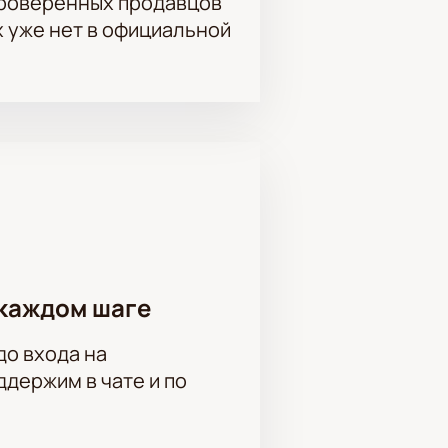
проверенных продавцов
, Никита Пирожков, Игорь Теплов,
р Сафонов, Алексей Рахманов,
х уже нет в официальной
, Елизавета Кононова, Нина
еравкина
каждом шаге
до входа на
держим в чате и по