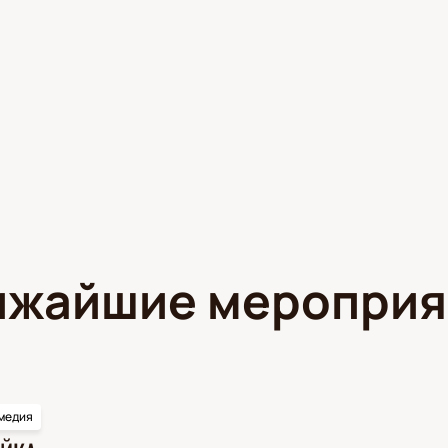
ижайшие мероприя
медия