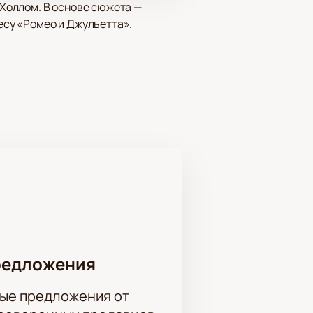
Холлом. В основе сюжета —
су «Ромео и Джульетта».
турой и комфортной обстановкой
могает выбрать подходящие места.
редложения
ые предложения от