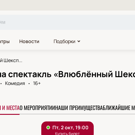
атры
Новости
Подборки
 Шексп...
на спектакль «Влюблённый Шек
Комедия
16+
 И МЕСТА
О МЕРОПРИЯТИИ
НАШИ ПРЕИМУЩЕСТВА
БЛИЖАЙШИЕ М