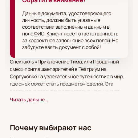
Данные документа, удостоверяющего
личность, должны быть указаны в
соответствии заполненным данным в
поле ФИО. Клиент несет ответственность
за корректное заполнение всех полей. Не
забудьте взять документ с собой!
Спектакль «Приключение Тима, или Проданный
смех» приглашает зрителей в Театриум на
Серпуховке на увлекательное путешествие в мир,
где смех может стать предметом сделки. Эта
постановка рассказывает историю мальчика по
имени Тим, который обменивает свой
Читать дальше...
заразительный смех на возможность выигрывать
любые пари. Однако, как и в любой сделке с
таинственными силами, есть свои подводные
Почему выбирают нас
камни.
Театриум на Серпуховке — это современная