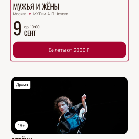
МУЖЬЯ И ЖЁНЫ
Москва
МХТ им. А. П. Чехова
9
ср, 19:00
СЕНТ
Билеты от
2000
₽
Драма
16+