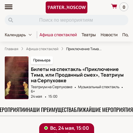
0
Афиша спектаклей
Театры
Новости
Пода
Календарь
Главная
Афиша спектаклей
Приключение Тима...
Премьера
Билеты на спектакль «Приключение
Тима, или Проданный смех», Театриум
на Серпуховке
Театриум на Серпуховке
Музыкальный спектакль
6+
24 мая
15:00
МЕРОПРИЯТИИ
НАШИ ПРЕИМУЩЕСТВА
БЛИЖАЙШИЕ МЕРОПРИЯТИЯ