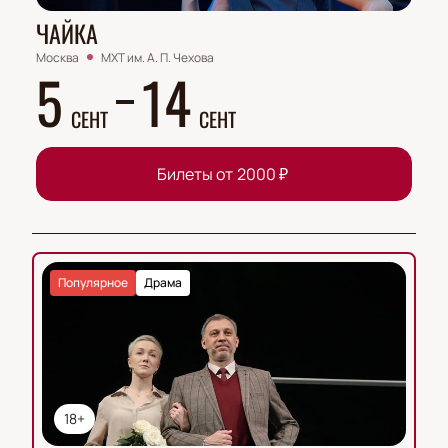
ЧАЙКА
Москва
МХТ им. А. П. Чехова
5
14
СЕНТ
СЕНТ
Билеты от
2000
₽
Популярное
Драма
18+