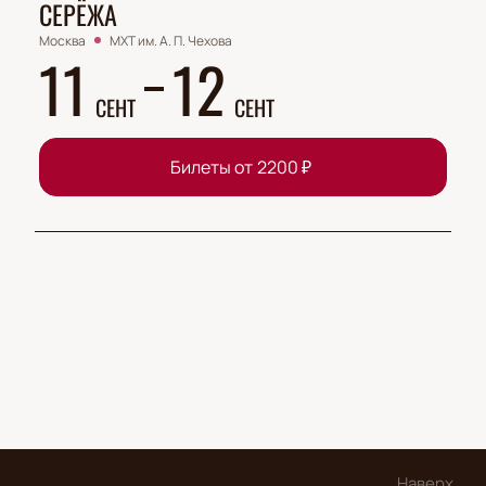
СЕРЁЖА
Москва
МХТ им. А. П. Чехова
11
12
СЕНТ
СЕНТ
Билеты от
2200
₽
Наверх