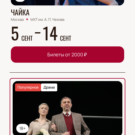
ЧАЙКА
Москва
МХТ им. А. П. Чехова
5
14
СЕНТ
СЕНТ
Билеты от
2000
₽
Популярное
Драма
18+