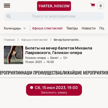
0
Афиша спектаклей
Театры
Новости
Пода
Календарь
Главная
Афиша спектаклей
Вечер балетов Ми...
Билеты на вечер балетов Михаила
Лавровского, Геликон-опера
Геликон-опера
Балет
12+
15 июл. 2023
19:00
МЕРОПРИЯТИИ
НАШИ ПРЕИМУЩЕСТВА
БЛИЖАЙШИЕ МЕРОПРИЯТИЯ