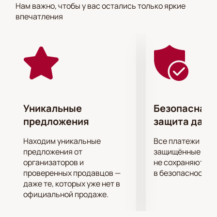
Нам важно, чтобы у вас остались только яркие
переживания и эмоции героев. Язык тела и музыки
впечатления
передает мысли, чувства и мотивы героев точнее,
чем слова.
Приготовьтесь ловить каждое па и каждый жест, и
вы поймете, что язык балета куда выразительнее и
понятнее любых слов!
Уникальные
Безопасная 
предложения
защита данн
Находим уникальные
Все платежи про
предложения от
защищённые шлю
организаторов и
не сохраняются 
проверенных продавцов —
в безопасности.
даже те, которых уже нет в
официальной продаже.