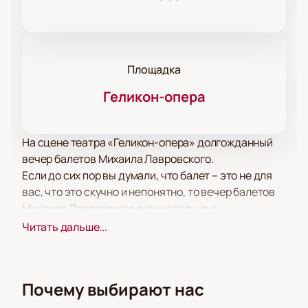
Площадка
Геликон-опера
На сцене театра «Геликон-опера» долгожданный
вечер балетов Михаила Лавровского.
Если до сих пор вы думали, что балет – это не для
вас, что это скучно и непонятно, то вечер балетов
Михаила Лавровского окончательно и
бесповоротно убедит вас в обратном!
Читать дальше...
В постановке зрителя удивит все, начиная от новой
оригинальной трактовки сюжета и завершая
мастерским исполнением каждой роли.
Почему выбирают нас
Прекрасная музыка, написанная специально для
этой постановки, тонко подчеркивает каждый