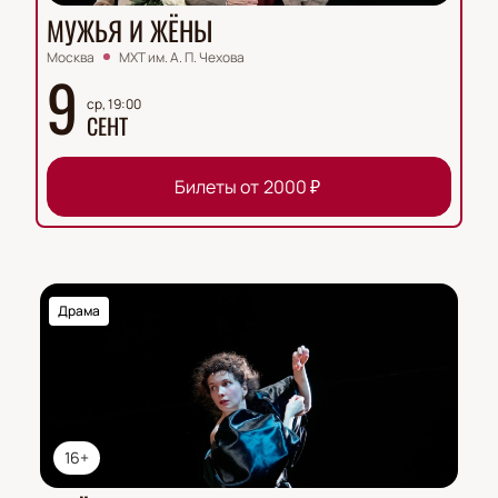
МУЖЬЯ И ЖЁНЫ
Москва
МХТ им. А. П. Чехова
9
ср, 19:00
СЕНТ
Билеты от
2000
₽
Драма
16+