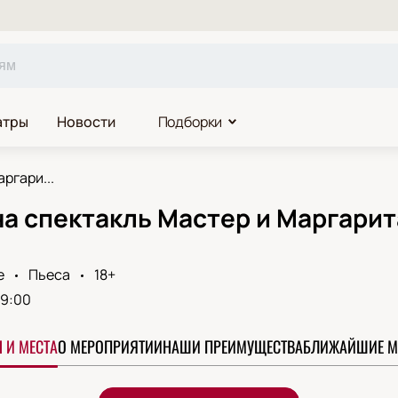
атры
Новости
Подборки
ргари...
а спектакль Мастер и Маргарита
е
Пьеса
18+
19:00
 И МЕСТА
О МЕРОПРИЯТИИ
НАШИ ПРЕИМУЩЕСТВА
БЛИЖАЙШИЕ М