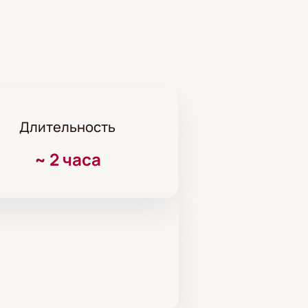
Длительность
~
2 часа