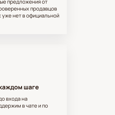
ые предложения от
шуа», сцена казни, бал призраков
проверенных продавцов
х уже нет в официальной
уляр, Мария Матвеева, Никита
дставлением, рекомендуем
купить
возможность прикоснуться к
каждом шаге
до входа на
держим в чате и по